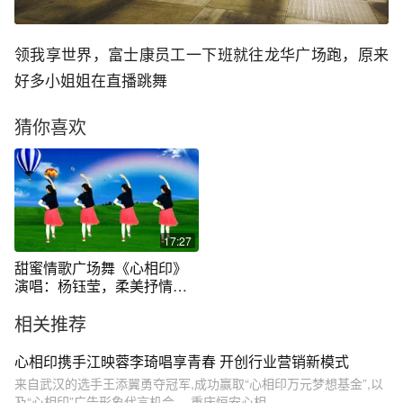
领我享世界，富士康员工一下班就往龙华广场跑，原来
好多小姐姐在直播跳舞
猜你喜欢
17:27
甜蜜情歌广场舞《心相印》
演唱：杨钰莹，柔美抒情好
听好看
相关推荐
心相印携手江映蓉李琦唱享青春 开创行业营销新模式
来自武汉的选手王添翼勇夺冠军,成功赢取“心相印万元梦想基金”,以
及“心相印”广告形象代言机会。 重庆恒安心相...