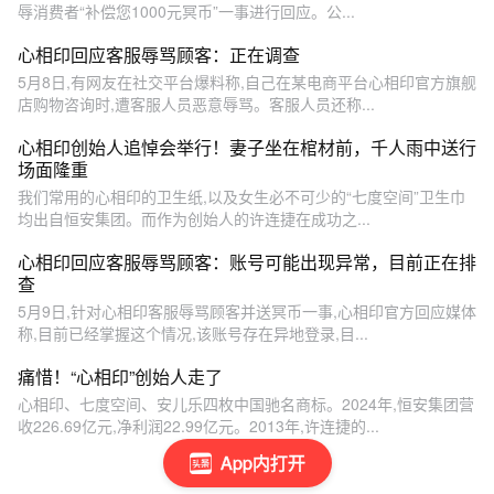
辱消费者“补偿您1000元冥币”一事进行回应。公...
心相印回应客服辱骂顾客：正在调查
5月8日,有网友在社交平台爆料称,自己在某电商平台心相印官方旗舰
店购物咨询时,遭客服人员恶意辱骂。客服人员还称...
心相印创始人追悼会举行！妻子坐在棺材前，千人雨中送行
场面隆重
我们常用的心相印的卫生纸,以及女生必不可少的“七度空间”卫生巾
均出自恒安集团。而作为创始人的许连捷在成功之...
心相印回应客服辱骂顾客：账号可能出现异常，目前正在排
查
5月9日,针对心相印客服辱骂顾客并送冥币一事,心相印官方回应媒体
称,目前已经掌握这个情况,该账号存在异地登录,目...
痛惜！“心相印”创始人走了
心相印、七度空间、安儿乐四枚中国驰名商标。2024年,恒安集团营
收226.69亿元,净利润22.99亿元。2013年,许连捷的...
App内打开