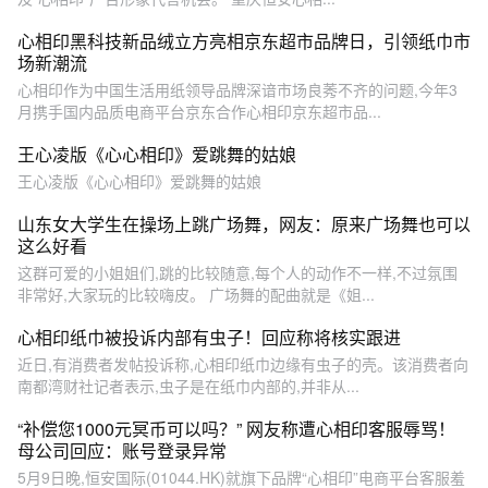
心相印黑科技新品绒立方亮相京东超市品牌日，引领纸巾市
场新潮流
心相印作为中国生活用纸领导品牌深谙市场良莠不齐的问题,今年3
月携手国内品质电商平台京东合作心相印京东超市品...
王心凌版《心心相印》爱跳舞的姑娘
王心凌版《心心相印》爱跳舞的姑娘
山东女大学生在操场上跳广场舞，网友：原来广场舞也可以
这么好看
这群可爱的小姐姐们,跳的比较随意,每个人的动作不一样,不过氛围
非常好,大家玩的比较嗨皮。 广场舞的配曲就是《姐...
心相印纸巾被投诉内部有虫子！回应称将核实跟进
近日,有消费者发帖投诉称,心相印纸巾边缘有虫子的壳。该消费者向
南都湾财社记者表示,虫子是在纸巾内部的,并非从...
“补偿您1000元冥币可以吗？” 网友称遭心相印客服辱骂！
母公司回应：账号登录异常
5月9日晚,恒安国际(01044.HK)就旗下品牌“心相印”电商平台客服羞