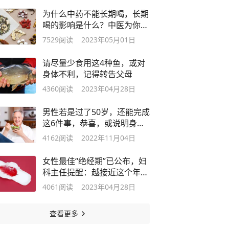
为什么中药不能长期喝，长期
喝的影响是什么？中医为你揭
晓答案
7529
阅读
2023年05月01日
请尽量少食用这4种鱼，或对
身体不利，记得转告父母
4360
阅读
2023年04月28日
男性若是过了50岁，还能完成
这6件事，恭喜，或说明身体
素质不错
4162
阅读
2022年11月04日
女性最佳“绝经期”已公布，妇
科主任提醒：越接近这个年龄
越健康
4061
阅读
2023年04月28日
查看更多