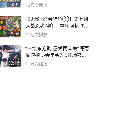
03:01
12万
次播放
【火影×忍者神龟①】第七班
大战忍者神龟！童年回忆联动
论武？
08:55
11万
次播放
“一缕东方韵 感受南国美”海南
省旗袍协会年会2《开场鼓》
二团
03:16
11万
次播放