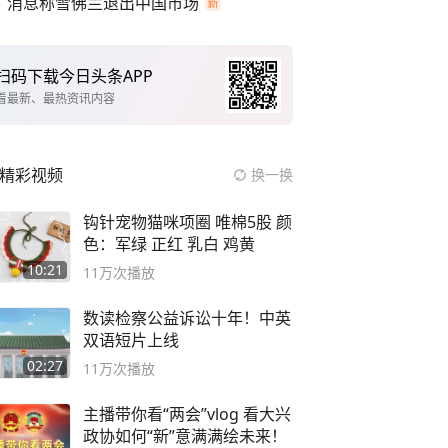
消息称雪佛兰退出中国市场
扫码下载今日头条APP
看最新、最热资讯内容
精彩视频
换一换
钩针宠物猫咪项圈 唯棉5股 颜
色：军绿 正红 乳白 鸡黄
10:21
11万
次播放
数读检察公益诉讼十年！中英
双语短片上线
02:27
11万
次播放
主播带你看“两会”vlog 看大兴
政协如何“新”意满满绘未来！