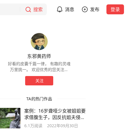
搜索
消息
发布
登录
东邪黄药师
好看的皮囊千篇一律， 有趣的灵魂
万里挑一。 欢迎优秀的您关注了
我！
关注
TA的热门作品
案例：16岁聋哑少女被姐姐要
求借腹生子，因反抗姐夫侵犯
酿悲剧
6.1万
阅读
2022年09月30日