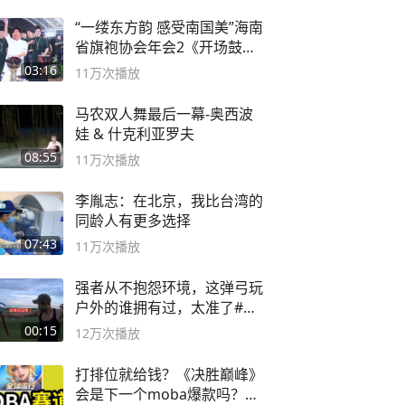
“一缕东方韵 感受南国美”海南
省旗袍协会年会2《开场鼓》
二团
03:16
11万
次播放
马农双人舞最后一幕-奥西波
娃 & 什克利亚罗夫
08:55
11万
次播放
李胤志：在北京，我比台湾的
同龄人有更多选择
07:43
11万
次播放
强者从不抱怨环境，这弹弓玩
户外的谁拥有过，太准了#弹
弓#户外
00:15
12万
次播放
打排位就给钱？《决胜巅峰》
会是下一个moba爆款吗？#