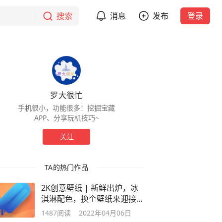
搜索
消息
发布
登录
罗大很忙
手机很小，功能很多！挖掘宝藏
APP、分享玩机技巧~
关注
TA的热门作品
2K创意壁纸 | 新鲜出炉，冰
淇淋配色，换个壁纸来迎接夏
日吧
1487
阅读
2022年04月06日