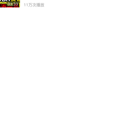
决胜巅峰
03:33
11万
次播放