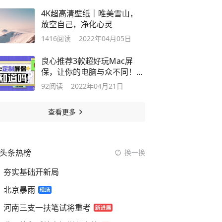
4K超高清壁纸｜唯美雪山，
放空自己，净化心灵
1416
阅读
2022年04月05日
良心推荐3款超好玩Mac屏
保，让你的电脑与众不同！赶
快用起来吧
92
阅读
2022年04月21日
查看更多
头条热榜
换一换
夯实基础开新局
北京暴雨
河南三支一扶笔试将重考