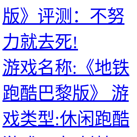
版》评测：不努
力就去死!
游戏名称:《地铁
跑酷巴黎版》 游
戏类型:休闲跑酷