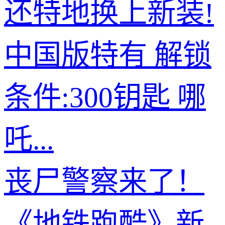
还特地换上新装!
中国版特有 解锁
条件:300钥匙 哪
吒...
丧尸警察来了！
《地铁跑酷》新