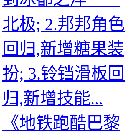
北极; 2.邦邦角色
回归,新增糖果装
扮; 3.铃铛滑板回
归,新增技能...
《地铁跑酷巴黎