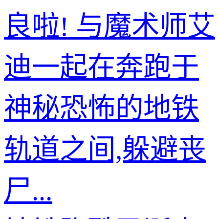
良啦! 与魔术师艾
迪一起在奔跑于
神秘恐怖的地铁
轨道之间,躲避丧
尸...