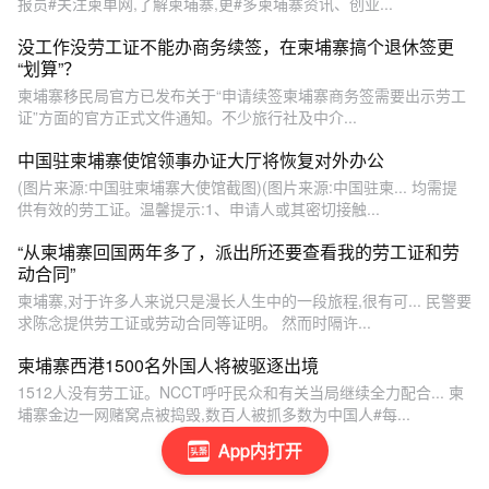
报员#关注柬单网,了解柬埔寨,更#多柬埔寨资讯、创业...
没工作没劳工证不能办商务续签，在柬埔寨搞个退休签更
“划算”？
柬埔寨移民局官方已发布关于“申请续签柬埔寨商务签需要出示劳工
证”方面的官方正式文件通知。不少旅行社及中介...
中国驻柬埔寨使馆领事办证大厅将恢复对外办公
(图片来源:中国驻柬埔寨大使馆截图)(图片来源:中国驻柬... 均需提
供有效的劳工证。温馨提示:1、申请人或其密切接触...
“从柬埔寨回国两年多了，派出所还要查看我的劳工证和劳
动合同”
柬埔寨,对于许多人来说只是漫长人生中的一段旅程,很有可... 民警要
求陈念提供劳工证或劳动合同等证明。 然而时隔许...
柬埔寨西港1500名外国人将被驱逐出境
1512人没有劳工证。NCCT呼吁民众和有关当局继续全力配合... 柬
埔寨金边一网赌窝点被捣毁,数百人被抓多数为中国人#每...
App内打开