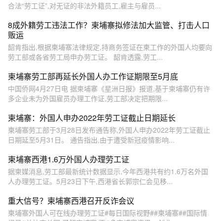
合法“劳工证”,对无证的非法外籍员工,雇主与雇员...
8成外籍劳工违法工作？柬埔寨拟修法加大监管、打击人口
贩运
韶肯指出,根据柬埔寨法律规定,持商务签证在柬工作的外国人均要向
劳工部或各省劳工局申办劳工证。 韶肯透露,劳工...
柬埔寨劳工部再延长外国人办工作证期限至5月底
中国侨网4月27日电 据柬埔寨《星洲日报》报道,基于柬埔寨仍有许
多企业未为外国雇员办理工作证,劳工部决定把期限...
柬埔寨：外国人申办2022年劳工证截止日期延长
柬埔寨劳工部于3月28日发布通告称,外国人申办2022年劳工证截止
日期延至5月31日。 通告指出,由于遭受新冠疫情影响...
柬埔寨西港1.6万外国人办理劳工证
据柬媒消息,劳工部最新统计数据显示,今年西港共有约1.6万名外国
人办理劳工证。5月23日下午,西港省长郭宗仁会见移...
重大信号？柬埔寨西港召开反诈会议
柬埔寨外国人可在线办理劳工证#每日国际视野##柬埔寨##国际情