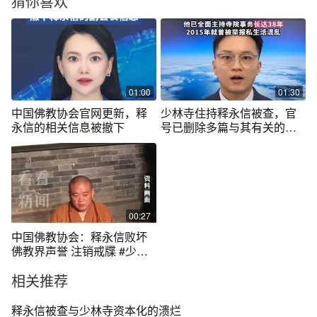
猜你喜欢
01:00
01:30
中国佛教协会官网更新，释
少林寺住持释永信被查，官
永信的相关信息被撤下
号已删除多篇与其有关的文
章，他已全面主持寺院事务
长达38年，2015年就曾被举
报私生活混乱。（出镜：刘
映阳 摄像：赖文晞 剪辑：王
京）
00:27
中国佛教协会：释永信败坏
佛教界声誉 注销戒牒 #少林
寺 #释永信 #佛教 #河南
相关推荐
释永信被查与少林寺资本化的溃烂