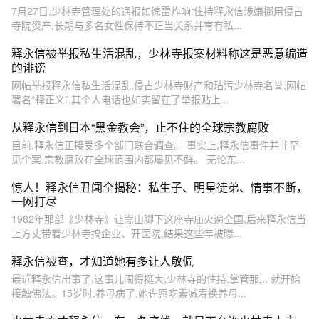
7月27日,少林寺管理处的通报如惊雷炸响:住持释永信涉嫌挪用侵占
寺院资产,长期与多名女性保持不正当关系并育有私...
释永信被举报私生活混乱，少林寺报案材料称这是恶意编造
的诽谤
网帖举报释永信私生活混乱,侵占少林寺财产和玷污少林寺名誉,网帖
署名“释正义”,其个人电话也如实留在了举报贴上...
从释永信到日本“黑金教会”，止不住的全球宗教腐败
目前,释永信正接受多个部门联合调查。 事实上,释永信事件并非罕
见个案,宗教腐败在全球范围内都屡见不鲜。 无论东...
惊人！释永信丑闻全揭秘：私生子、明星徒弟、情事不断，
一网打尽
1982年那部《少林寺》让嵩山脚下这座寺庙火遍全国,后来释永信当
上方丈带着少林寺搞企业、开医院,结果这些年被曝...
释永信被查，才知道她有多让人敬佩
最近释永信出事了,这事儿闹得挺大,少林寺的住持,掌管那... 就开始
接触佛法。15岁时,养母病了,她许愿吃素减寿换养母...