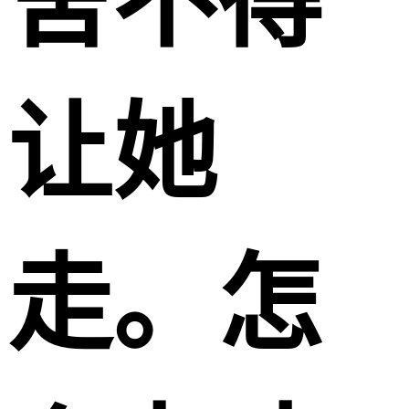
舍不得
让她
走。怎