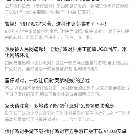
公开资料显示,《蛋仔派对》是由网易研发的一款潮玩休闲竞技游戏,
于2021年上线,主要面向“00后”与“10后”玩家群...
警惕！“蛋仔派对”来袭，这种诈骗专挑孩子下手！
9岁的小学生张某放学回家后,用“快手”浏览“蛋仔派对”... 对于任何理
由的转账、汇款要求,坚决不听、不信。 3、家...
热梗被人民网痛斥！《蛋仔派对》用正能量UGC回应，净
化网络环境
由网易推出的《蛋仔派对》就是一款充满正能量的游戏,自上线后就
广受好评。虽然这是一款竞技型游戏,但却和传统对...
蛋仔派对，一款让玩家“哭爹喊娘”的游戏
不过,这已经不是蛋仔派对第一次引起我的注意了,从家庭聚会彼此分
享自己蛋仔的孩子,到公司每次休息就会蹦两把的同...
家长请注意！多地孩子陷“蛋仔派对”免费领皮肤骗局
反正我们这边小朋友收到的压岁钱都是要给蛋仔派对分点的”“压岁钱
基本都贡献给了《蛋仔派对》”……今年春节以...
蛋仔派对手游下载-蛋仔派对官方手游正版下载 v1.0.8安卓