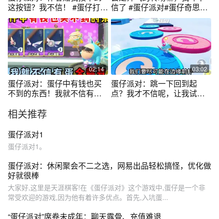
这按钮？我不信！ #蛋仔打破
信了 #蛋仔派对#蛋仔奇思妙
次元壁
想计划
02:14
03:02
蛋仔派对：蛋仔中有钱也买
蛋仔派对：跳一下回到起
不到的东西！我就不信有蛋
点？我才不信呢，让我试试 #
全都有。
蛋仔乐园ootd
相关推荐
蛋仔派对1
蛋仔派对1。
蛋仔派对：休闲聚会不二之选，网易出品轻松搞怪，优化做
好就很棒
大家好,这里是天涯棋客!在《蛋仔派对》这个游戏中,蛋仔是一个非
常受欢迎的游戏,因为他有着许多优点。首先,入坑蛋...
“蛋仔派对”席卷未成年：聊天露骨、充值难退