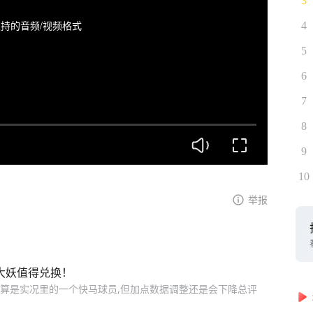
3
持的音频/视频格式
4
5
6
7
8
9
10
举报
大妖值得兑换！
8他也算是实况里的一个快马球员,但加点数据调整还是会下降总评