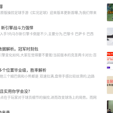
曝
AMI原版操控足球手游《实况足球》迎来版本更新首曝,为我们带来
，新引擎战斗力强悍
入手?内马尔新引擎卡倒是不少,主要分为,巴黎卡 巴萨卡 巴西
版数据解析。冠军时刻包
引擎变化如何,大家在觉得要不要氪!当前版本的克圣两卡对比:百
多个位置毕业级，胜率解析
其他三个姆巴佩和小熊都是 双速拉满,盘带手感比较丝滑的,边路
哨且实用你学会没？
点在于玩家对于球员细节的操控,进而改变球场上的局势。而网
动来袭