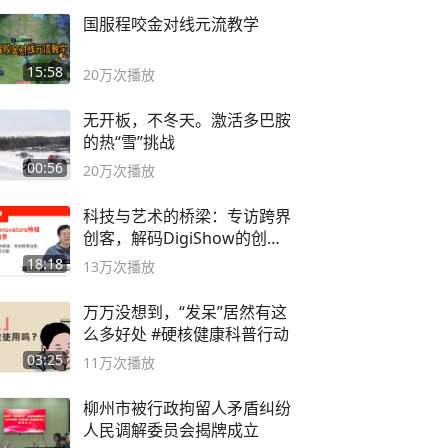
国服程咬金对线元流教学
15:58
20万
次播放
无开板，不冬天。激活多巴胺
的热“雪”挑战
00:56
20万
次播放
科技与艺术的桥梁：专访跨界
创客，解码DigiShow的创新
之路
18:18
13万
次播放
万万没想到，“发呆”居然有这
么多好处 #硬核健康科普行动
03:25
11万
次播放
柳州市被行政拘留人矛盾纠纷
人民调解委员会揭牌成立