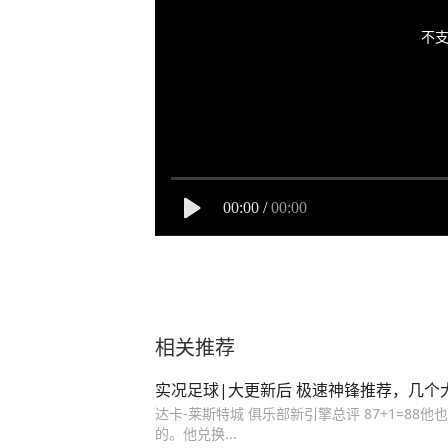
不支
00:00
/
00:00
相关推荐
实况足球|大更新后 极速神锋推荐，几个
达卡-莱斯特城 俱乐部新引擎总评 87+1=8
的。他兑换...