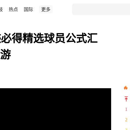
技
热点
国际
更多
迹必得精选球员公式汇
手游
1
2