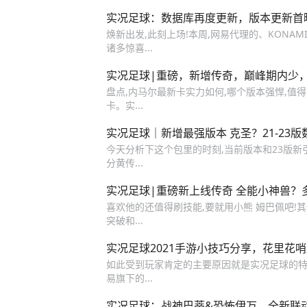
实况足球：数据库再度更新，版本更新首
焕新出发,此刻上场!本周,网易代理的、KON
诸多惊喜...
实况足球|重磅，新增传奇，巅峰期内少
盘点,内马尔最新卡实力如何,哪个版本强悍,值得
卡。实...
实况足球｜新增最强版本 克圣？21-23
今天分析下这个包里的时刻,当前版本和23版新
分黄传...
实况足球|重磅新上线传奇 全能小神兽？
喜欢他的还值得刷技能,要就用小熊 姆巴佩吧!
突破和...
实况足球2021手游小技巧分享，花里花
如此受到玩家肯定的主要原因就是实况足球的特
易旗下的...
实况足球：战神巴蒂&恐怖伊万，全新联