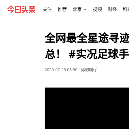
关注
推荐
北京
视频
财经
科
全网最全星途寻
总！ #实况足球
2025-07-25 03:50
·
你的喵仔