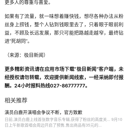
更多人的尊重与喜爱。
如果有了流量，就一味想着赚快钱，想尽各种办法从粉
丝身上捞钱，整个人钻到钱眼里去了，只着眼于眼前利
益，不顾及长远发展，那只可能把路越走越窄，最终钻
进“死胡同”。
（来源：极目新闻）
更多精彩资讯请在应用市场下载“极目新闻”客户端，未
经授权请勿转载，欢迎提供新闻线索，一经采纳即付报
酬。24小时报料热线027-86777777。
相关推荐
演员白鹿开演唱会争议不断，官方致歉
日前,演员白鹿上线首张数字音乐专辑,获得了粉丝的高度关... 9月10
日上午新歌首唱会周边开启了预售,售出商品有35元的...