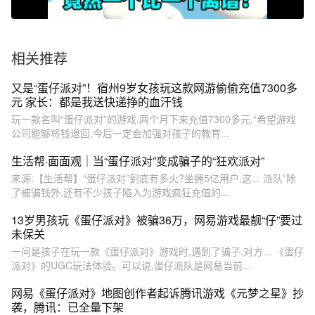
相关推荐
又是“蛋仔派对”！宿州9岁女孩玩这款网游偷偷充值7300多
元 家长：都是我送快递挣的血汗钱
玩一款名叫“蛋仔派对”的游戏,两个月下来充值7300多元,“希望游戏
公司能够将钱退回,今后一定会加强对孩子的教育...
生活帮·面面观｜当“蛋仔派对”变成骗子的“狂欢派对”
来源:【生活帮】“蛋仔派对”到底有多火?坐拥5亿用户,这... 派队”除
了被骗钱外,还有不少孩子陷入为游戏疯狂充值的...
13岁男孩玩《蛋仔派对》被骗36万，网易游戏最靓“仔”要过
未保关
一问是孩子在玩一款《蛋仔派对》游戏时,遇到了骗子,对方... 《蛋仔
派对》的UGC玩法体验。可以说,蛋仔派队是网易当前...
网易《蛋仔派对》地图创作者起诉腾讯游戏《元梦之星》抄
袭，腾讯：已全量下架