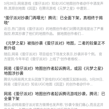
3月28日,网易游戏《蛋仔派对》知名UGC地图创作者@仟中酒发声
称,其原创地图《因蓝》在腾讯游戏《元梦之星》中遭到...
"蛋仔派对抄袭门再曝光！腾讯：已全面下架，真相终于揭
晓"
近日,热门游戏《蛋仔派对》的地图创作者们对腾讯游戏提出了严重
指控,称其抄袭了他们的地图作品。 据地图创作者们...
《元梦之星》被指抄袭《蛋仔派对》地图，二者的较量正不
断升级
随后,网易《蛋仔派对》项目组也下场发文表示,抄袭并非个例。 官
方提到,今年年初《蛋仔派对》上线了“创作者维权...
网易《蛋仔派对》地图创作者起诉腾讯，或因《元梦之星》
地图涉抄袭
腾讯与网易两大龙头因旗下游戏的UGC地图又起新纠纷。3月28日,
网易《蛋仔派对》知名UGC地图《因蓝》的创作者@仟中...
网易《蛋仔派对》地图创作者起诉腾讯游戏抄袭，腾讯：已
全量下架
随后,@网易蛋仔派对官方微博也发声称,“抄袭令我们痛心,而且这并