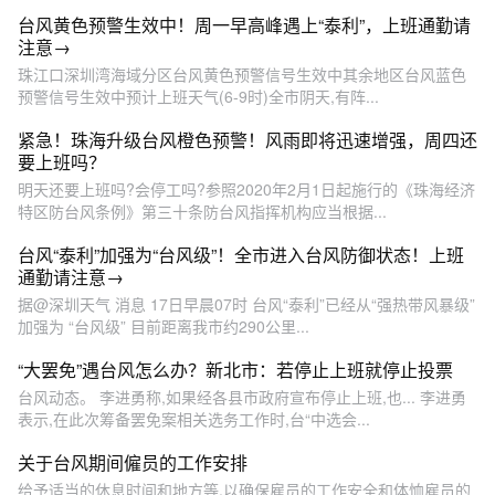
台风黄色预警生效中！周一早高峰遇上“泰利”，上班通勤请
注意→
珠江口深圳湾海域分区台风黄色预警信号生效中其余地区台风蓝色
预警信号生效中预计上班天气(6-9时)全市阴天,有阵...
紧急！珠海升级台风橙色预警！风雨即将迅速增强，周四还
要上班吗？
明天还要上班吗?会停工吗?参照2020年2月1日起施行的《珠海经济
特区防台风条例》第三十条防台风指挥机构应当根据...
台风“泰利”加强为“台风级”！全市进入台风防御状态！上班
通勤请注意→
据@深圳天气 消息 17日早晨07时 台风“泰利”已经从“强热带风暴级”
加强为 “台风级” 目前距离我市约290公里...
“大罢免”遇台风怎么办？新北市：若停止上班就停止投票
台风动态。 李进勇称,如果经各县市政府宣布停止上班,也... 李进勇
表示,在此次筹备罢免案相关选务工作时,台“中选会...
关于台风期间僱员的工作安排
给予适当的休息时间和地方等,以确保雇员的工作安全和体恤雇员的