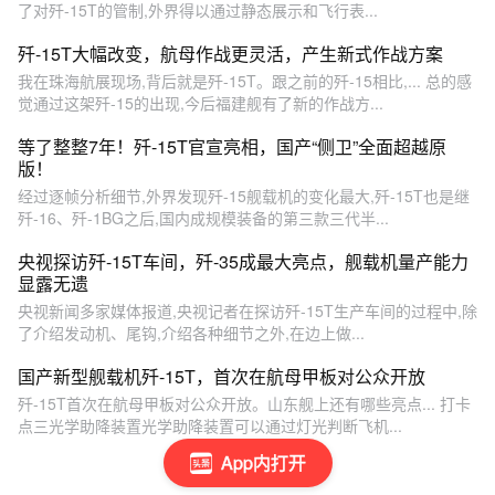
了对歼-15T的管制,外界得以通过静态展示和飞行表...
歼-15T大幅改变，航母作战更灵活，产生新式作战方案
我在珠海航展现场,背后就是歼-15T。跟之前的歼-15相比,... 总的感
觉通过这架歼-15的出现,今后福建舰有了新的作战方...
等了整整7年！歼-15T官宣亮相，国产“侧卫”全面超越原
版！
经过逐帧分析细节,外界发现歼-15舰载机的变化最大,歼-15T也是继
歼-16、歼-1BG之后,国内成规模装备的第三款三代半...
央视探访歼-15T车间，歼-35成最大亮点，舰载机量产能力
显露无遗
央视新闻多家媒体报道,央视记者在探访歼-15T生产车间的过程中,除
了介绍发动机、尾钩,介绍各种细节之外,在边上做...
国产新型舰载机歼-15T，首次在航母甲板对公众开放
歼-15T首次在航母甲板对公众开放。山东舰上还有哪些亮点... 打卡
点三光学助降装置光学助降装置可以通过灯光判断飞机...
App内打开