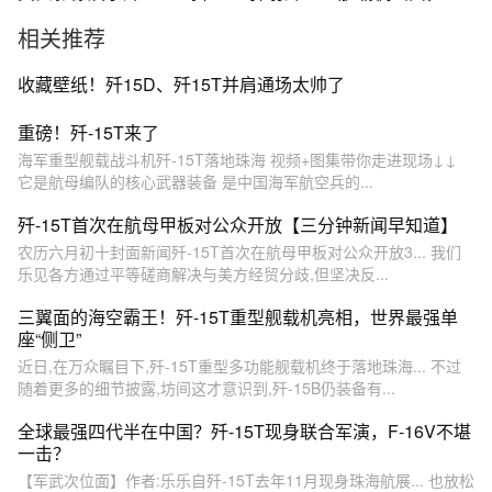
热评#歼15T
于官宣了
相关推荐
收藏壁纸！歼15D、歼15T并肩通场太帅了
重磅！歼-15T来了
海军重型舰载战斗机歼-15T落地珠海 视频+图集带你走进现场↓↓
它是航母编队的核心武器装备 是中国海军航空兵的...
歼-15T首次在航母甲板对公众开放【三分钟新闻早知道】
农历六月初十封面新闻歼-15T首次在航母甲板对公众开放3... 我们
乐见各方通过平等磋商解决与美方经贸分歧,但坚决反...
三翼面的海空霸王！歼-15T重型舰载机亮相，世界最强单
座“侧卫”
近日,在万众瞩目下,歼-15T重型多功能舰载机终于落地珠海... 不过
随着更多的细节披露,坊间这才意识到,歼-15B仍装备有...
全球最强四代半在中国？歼-15T现身联合军演，F-16V不堪
一击？
【军武次位面】作者:乐乐自歼-15T去年11月现身珠海航展... 也放松