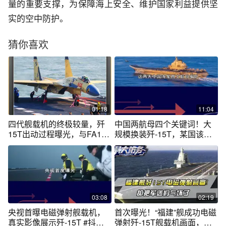
量的重要支撑，为保障海上安全、维护国家利益提供坚
实的空中防护。
猜你喜欢
01:18
11:04
四代舰载机的终极较量，歼
中国两航母四个关键词！大
15T出动过程曝光，与FA18
规模换装歼-15T，某国该开
谁更强 #军事科普#军事科技
始适应了 #抖音热评 #专家解
#大国重器
读双航母编队远海训练
03:08
02:19
央视首曝电磁弹射舰载机，
首次曝光！“福建”舰成功电磁
真实影像展示歼-15T #抖音
弹射歼-15T舰载机画面，终