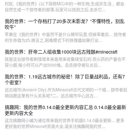
村民,《我的世界》(以下简称MC)中的一种生物,生成并生活... 都会
自然生成一个掠夺者的部落,玩家可以找到之后,击杀它...
我的世界：一个存档打了20多次末影龙？“不懂特性，别乱
吹牛”
苹果在《我的世界》中虽然不是什么稀罕玩意,但掉率着实... 掠夺者
的生命值为25,换言之,困难模式下的铁傀儡如果打出...
我的世界：肝帝二人组收集1000块远古残骸#minecraft
就是这台掠夺者刷怪塔本来是用来收集绿宝石的,但火药的产量也不
容小觑,每小时可以产出5000堆。击杀掠夺者队长后...
我的世界：1.19远古城市的秘密！除了巨量战利品，还有7
个密室？
远古城市(Ancient City),作为Minecraft古代文明的一个城... 掠夺者前
哨站跟这里有什么关系呢?二、远古城市中心远古...
搞趣网：我的世界0.14.0最全更新内容汇总 0.14.0最全最新
更新内容大全
这次搞趣网小编为诸位带来我的世界手机版0.14.0最全更新... 更多
更好我的世界Minecraft资源大全,请关注搞趣网我的世...