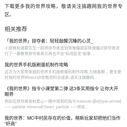
下载更多我的世界攻略，敬请关注搞趣网我的世界专
区。
相关推荐
「我的世界」掠夺者：轻轻敲醒沉睡的心灵_
小官微和诸葛先生一起将掠夺者送到铁傀儡面前铁傀儡对掠夺者进
行了一番教育掠夺者表示再也不会“私闯民宅”偷拿...
我的世界手机版刷蛋机制作攻略
这次为大家带来我的世界手机版刷蛋机制作攻略,为储备粮... 更多更
好我的世界Minecraft攻略资料合成表,请关注搞趣网...
《我的世界》指令小课堂第二弹 这3条实用指令 让你大开
眼界
例如在掠夺者发射爱心一期中用到的指令/execute @e[type=arrow]
~~~ particle minecraft:heart_particle ~~~将坐...
我的世界：MC中村民存在的价值，萌新玩家却把他们当作
“奸商”