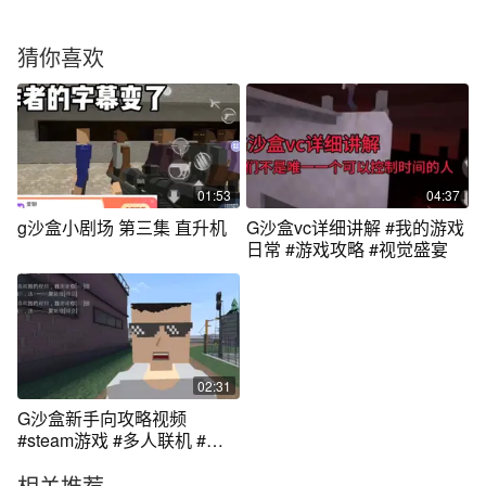
猜你喜欢
01:53
04:37
g沙盒小剧场 第三集 直升机
G沙盒vc详细讲解 #我的游戏
日常 #游戏攻略 #视觉盛宴
02:31
G沙盒新手向攻略视频
#steam游戏 #多人联机 #我
的游戏日常
相关推荐