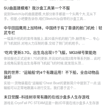
SU曲面建模难？我沙盒工具第一个不服
说到SketchUp的曲面建模,大部分新手都是一个头两个大,无从下
手。但是,小吧要告诉你,咱们SketchUp自带的沙盒工具...
中华田园鹰用上加特林，中国终于有了靠谱的舱门机枪｜轻
武专栏
一幅直升机的的宣传海报上,直20直升机的舱门外,赫然有一... 专心
开飞机就好,对地火力压制的事,交给了侧门的机枪手。...
“吃鸡”更新3.7G，出生岛出现1个飞艇，MG3绰号聚能炮
体验服也正式迎来1.7G的更新,并且如约出现2周年等系列新... 此时
主视角玩家在出生岛等待飞机起飞的时候,就发现头顶...
我的世界：“运输船”的4个有趣运用！不下船，全自动物品
装卸
实验一:货物装载在“运输船”Chest Boat的更新简介中提到了一点:运
输船可以正常地跟漏斗进行交互。我们基于这个...
末日觉醒--科技树非常有趣的在线沙盒多人生存游戏
游戏名:CryoFall PC STEAM这是一款2D平面在线沙盒多人生存游