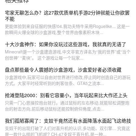
宅家无聊怎么办？这27款优质单机手游2分钟就能让你欲罢
不能
更能体验到来自征服的快感!04.我功夫特牛采用Roguelike... 这是一
款瞬间火爆全球的沙盒游戏,整个世界由像素积木块...
十大沙盒神作：如果你没玩过这些游戏，我就真的无语了
Minecraft是一个沙盒建造游戏,中文非官方译名为“我的世界”或“当个
创世神” “麦块”。 这个游戏让每一个玩家...
盘点那些最令人震撼的沙盒游戏，沙盒爱好者必须收藏
沙盒游戏中,玩家可以自由对世界进行修改,停止同时创造自己的游玩
方式。大家平时经常听到的刺客信条、GTA5之流本...
抢滩登陆2000：别看它容量小，当年玩起来比大作还上头
只需一门心思操控炮台就行。通过鼠标的左右移动,就能轻松调整炮
台的射击方向,前后移动鼠标还能控制俯仰角度,点击...
我们孤陋寡闻了：支奴干竟然还有水面降落水面起飞这绝技
支奴干的出现打破了人们对直升机的认识,多功能、双引擎... 究竟这
是一款什么样的飞机呢? CH-47支奴干直升机,是一种...