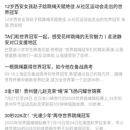
12岁西安女孩赵子鋡跳绳天赋绝佳 从社区运动会走出的世
界冠军
12岁西安女孩赵子鋡跳绳天赋绝佳 从社区运动会走出的世界冠军 来
源:西安网
TA们和世界冠军一起，感受花样跳绳的无穷魅力丨走进静
安对口支援地区
巴楚县小学学生穆海买提·依明说:“世界跳绳冠军们的精彩表演,让我
很震撼,和他们一起互动体验,让我感受到了花样...
一根跳绳赢得世界冠军，如今他在备战高考
03:18上海这位备战高考的世界冠军,希望通过自己的努力开... 跳绳
世界杯赛中刷新世界纪录,成为全世界第一个迈进30秒...
3金1银！贵州健儿赵克荣“绳”采飞扬闪耀世锦赛
7月27日至28日,在日本川崎举行的2025世界跳绳锦标赛上,34岁的
贵州毕节运动员赵克荣斩获3分钟单摇跳金牌、30秒单...
30秒228次！“光速少年”再夺世界跳绳冠军
2023年世界跳绳锦标赛于7月15日至24日在美国科罗拉多举... 岑小
林凭借30秒228次的成绩再夺男子30秒单摇冠军。 记者...