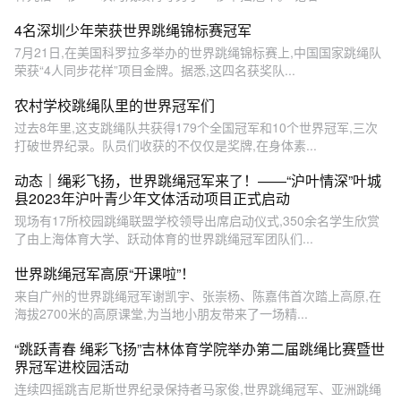
4名深圳少年荣获世界跳绳锦标赛冠军
7月21日,在美国科罗拉多举办的世界跳绳锦标赛上,中国国家跳绳队
荣获“4人同步花样”项目金牌。据悉,这四名获奖队...
农村学校跳绳队里的世界冠军们
过去8年里,这支跳绳队共获得179个全国冠军和10个世界冠军,三次
打破世界纪录。队员们收获的不仅仅是奖牌,在身体素...
动态｜绳彩飞扬，世界跳绳冠军来了！——“沪叶情深”叶城
县2023年沪叶青少年文体活动项目正式启动
现场有17所校园跳绳联盟学校领导出席启动仪式,350余名学生欣赏
了由上海体育大学、跃动体育的世界跳绳冠军团队们...
世界跳绳冠军高原“开课啦”！
来自广州的世界跳绳冠军谢凯宇、张崇杨、陈嘉伟首次踏上高原,在
海拔2700米的高原课堂,为当地小朋友带来了一场精...
“跳跃青春 绳彩飞扬”吉林体育学院举办第二届跳绳比赛暨世
界冠军进校园活动
连续四摇跳吉尼斯世界纪录保持者马家俊,世界跳绳冠军、亚洲跳绳