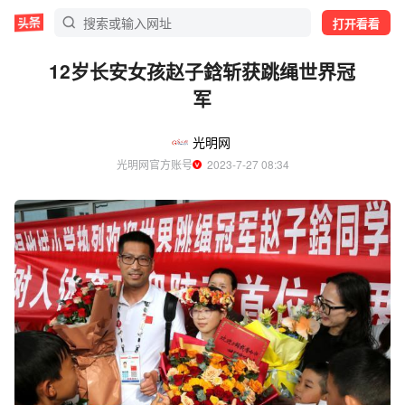
打开看看
12岁长安女孩赵子鋡斩获跳绳世界冠
军
光明网
光明网官方账号
  2023-7-27 08:34