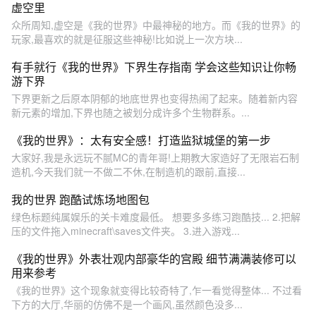
虚空里
众所周知,虚空是《我的世界》中最神秘的地方。而《我的世界》的
玩家,最喜欢的就是征服这些神秘!比如说上一次方块...
有手就行《我的世界》下界生存指南 学会这些知识让你畅
游下界
下界更新之后原本阴郁的地底世界也变得热闹了起来。随着新内容
新元素的增加,下界也随之被划分成许多个生物群系。...
《我的世界》：太有安全感！打造监狱城堡的第一步
大家好,我是永远玩不腻MC的青年哥!上期教大家造好了无限岩石制
造机,今天我们就一不做二不休,在制造机的跟前,直接...
我的世界 跑酷试炼场地图包
绿色标题纯属娱乐的关卡难度最低。 想要多多练习跑酷技... 2.把解
压的文件拖入minecraft\saves文件夹。 3.进入游戏...
《我的世界》外表壮观内部豪华的宫殿 细节满满装修可以
用来参考
《我的世界》这个现象就变得比较奇特了,乍一看觉得整体... 不过看
下方的大厅,华丽的仿佛不是一个画风,虽然颜色没多...