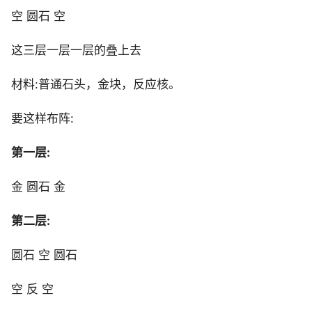
空 圆石 空
这三层一层一层的叠上去
材料:普通石头，金块，反应核。
要这样布阵:
第一层:
金 圆石 金
第二层:
圆石 空 圆石
空 反 空