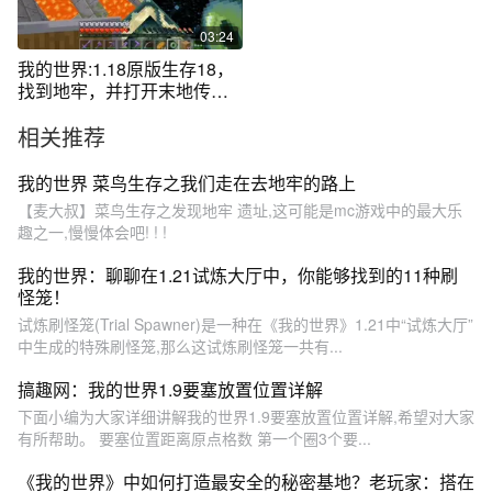
03:24
我的世界:1.18原版生存18，
找到地牢，并打开末地传送
门
相关推荐
我的世界 菜鸟生存之我们走在去地牢的路上
【麦大叔】菜鸟生存之发现地牢 遗址,这可能是mc游戏中的最大乐
趣之一,慢慢体会吧! ! !
我的世界：聊聊在1.21试炼大厅中，你能够找到的11种刷
怪笼！
试炼刷怪笼(Trial Spawner)是一种在《我的世界》1.21中“试炼大厅”
中生成的特殊刷怪笼,那么这试炼刷怪笼一共有...
搞趣网：我的世界1.9要塞放置位置详解
下面小编为大家详细讲解我的世界1.9要塞放置位置详解,希望对大家
有所帮助。 要塞位置距离原点格数 第一个圈3个要...
《我的世界》中如何打造最安全的秘密基地？老玩家：搭在