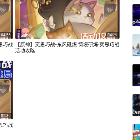
04:56
04:19
思巧战
【原神】奕思巧战•东风砥炼 铸境研炼·奕思巧战
活动攻略
01:30
思巧战