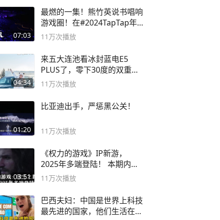
最燃的一集！熊竹英说书唱响
游戏圈！在#2024TapTap年
度游戏大赏
07:03
11万
次播放
来五大连池看冰封蓝电E5
PLUS了，零下30度的双重冰
封40小时全录
04:34
11万
次播放
比亚迪出手，严惩黑公关！
01:20
11万
次播放
《权力的游戏》IP新游，
2025年多端登陆！ 本期内容
概要
03:51
11万
次播放
巴西夫妇：中国是世界上科技
最先进的国家，他们生活在