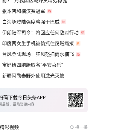
前7个月我国区域外贸增势稳健
张本智和横滨赛冠军
白海豚登陆强度略强于巴威
伊朗陆军司令：将回应任何敌对行动
印度两女生手机被偷抓住窃贼痛揍
台风登陆现场：狂风怒扫雨水横飞
宝妈给四胞胎取名“平安喜乐”
新疆阿勒泰野外使用激光灭蚊
扫码下载今日头条APP
看最新、最热资讯内容
精彩视频
换一换