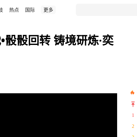
技
热点
国际
更多
•骰骰回转 铸境研炼·奕
1
2