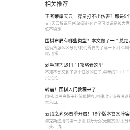
相关推荐
王者荣耀天云：弈星打不出伤害？那是5
文|天云解说原创,盗载必究弈星可以说是被大家
低不稳定...
围棋布局有哪些类型？本文做了一个总结
这俩货怎么区分呢?我们需要先了解一下,什么叫
候,通常...
剁手族巧战11.11攻略看这里
不知不觉又到了这个狂欢的日子,每年的“11.1
买买买,...
转需！围棋入门教程来了
围棋,以黑白棋子的简单博弈,构建出宇宙般深邃
宫入口,...
云顶之弈S6赛季开启！18个版本答案阵
海克斯选用的第一原则,快乐玩家无脑赏金!上
上头、清...