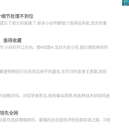
个细节处理不到位
遗忘了很久的英雄了,很多小伙伴都很少选择玩弈星,因为伤害
，值得收藏
作:小目的开口方向。图4如图4,当对方走小目,我们想挂角的时
1”,都是购物狂们先狂欢后剁手的盛会,在节日时变身王思聪,疯狂
的战略空间。对初学者而言,规则看似简明,但各种战术却如同迷
容领先全网
分玩家优选前期强势的。最强的永远是经济经验类前进之路、D到