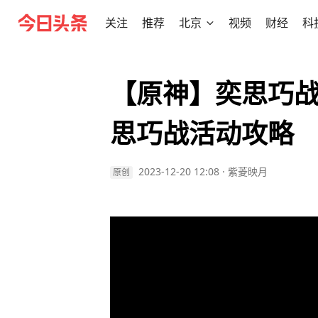
关注
推荐
北京
视频
财经
科
【原神】奕思巧战
思巧战活动攻略
2023-12-20 12:08
·
紫菱映月
原创