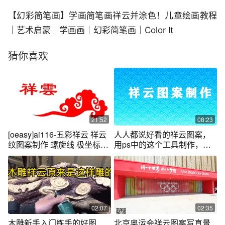
【幻彩简笔画】学画简笔画祥云并涂色！儿童绘画教程
｜艺术启蒙｜学画画｜幻彩简笔画｜Color It
猜你喜欢
21:52
08:23
[oeasy]ai116-五彩祥云 祥云
人人都说好看的祥云图案，
纹图案制作 螺旋线 极坐标拼
用ps中的这个工具制作，大
接
幅降低工作量
02:07
02:35
木雕新手入门练手的好图
北京奥运会祥云图案写真景