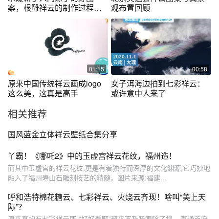
案，根雕祥云的制作过程，
观布置回顾
不懂的欢迎留言
01:15
00:58
原来中国传统祥云画成logo
女子洱海边拍到七彩祥云：
这么美，这真是高手
或许意中人来了
相关推荐
国风蓝金立体祥云壁纸合集分享
丫霸！《哪吒2》中的玉虚宫祥云花纹，福州造！
而其中玉虚宫的祥云花纹,更是有着独特而深厚的文化渊源,它巧妙地
融入了福州寿山石雕刻技艺的精髓。图片来源:福建...
呼和浩特棉花糖云、七彩祥云、火烧云齐现！啥叫“美上天
际”？
原来真的有七彩祥云耶”“好好看啊”都来不及眨眼除了棉... 直通首府