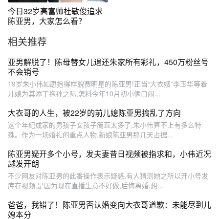
今日32岁高富帅杜敏俊追求
陈亚男，大家怎么看？
相关推荐
亚男解脱了！陈母替女儿退还朱家所有彩礼，450万粉丝号
不会销号
19岁朱小伟如愿抱得样貌赛明星的陈亚男!正当“大衣嫂”李玉华等着
儿媳为其添丁抱孙之际,怎料今年10月初小俩口闹...
大衣哥的人生，被22岁的前儿媳陈亚男搞乱了方向
这个年纪成家的男孩子女孩子简直太多了,朱小伟算不上有多么特
殊。作为一场婚礼的重点人物,新娘陈亚男那几天占据...
陈亚男疑开多个小号，发夫妻昔日视频被指求和，小伟近况
越发开朗
不少网友对陈亚男的此番操作表示疑惑,有人猜测她之所以开小号发
库存视频,是因为现在直播生意不好做,后悔离婚,想...
爸爸，我错了！陈亚男否认婚变向大衣哥道歉：未能尽到儿
媳本分