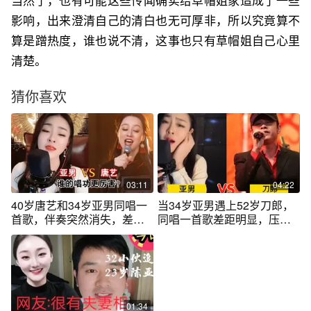
当然了，也有可能这些传闻确实给草帽姐家造成了一些
影响，出来澄清自己的清白也无可厚非，所以究竟算不
算是蹭热度，谁也说不清，这事也只有草帽姐自己心里
清楚。
猜你喜欢
03:11
04:22
40岁唐艺和34岁亚男同唱一
当34岁亚男遇上52岁刀郎，
首歌，伴奏突然消失，差距
同唱一首歌差距明显，压根
一目了然
不是一个段位
01:34