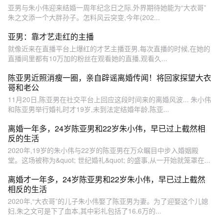
亚男与朱小伟迎来结婚一周年纪念日之际,外界期待她能为“大衣哥”
朱之文添一个大胖孙子。怎料风云突变,今年(202...
亚男：靠才艺走红的主播
就像近来在直播平台上爆红的才艺主播亚男,每次直播的时候,在她的
直播间里都有10万加的粉丝在观看她的直播,观看久...
陈亚男近照消瘦一圈，亲自辟谣离婚传闻！将回家探望大衣
哥和老公
11月20日,陈亚男在社交平台上回应这段时间来的离婚风波... 朱小伟
和陈亚男举行婚礼时才19岁,未到法定结婚年龄,陈亚...
离婚一年多，24岁陈亚男和22岁朱小伟，早已过上截然相
反的生活
2020年,19岁的朱小伟与22岁的陈亚男在万众瞩目中步入婚姻殿
堂。这场被称为&quot; 世纪婚礼&quot; 的盛事,从一开始就笼罩在...
离婚才一年多，24岁陈亚男和22岁朱小伟，早已过上截然
相反的生活
2020年,“大衣哥”的儿子朱小伟娶了陈亚男为妻。为了迎娶这个儿媳
妇,朱之文可是下了血本,其中彩礼包括了16.6万的...