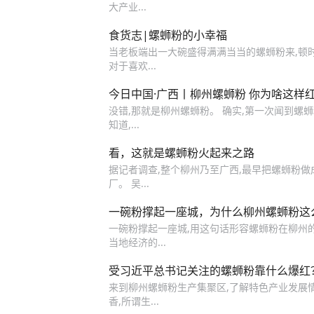
大产业...
食货志|螺蛳粉的小幸福
当老板端出一大碗盛得满满当当的螺蛳粉来,顿
对于喜欢...
今日中国·广西丨柳州螺蛳粉 你为啥这样
没错,那就是柳州螺蛳粉。 确实,第一次闻到螺蛳
知道,...
看，这就是螺蛳粉火起来之路
据记者调查,整个柳州乃至广西,最早把螺蛳粉
厂。 吴...
一碗粉撑起一座城，为什么柳州螺蛳粉这
一碗粉撑起一座城,用这句话形容螺蛳粉在柳州的
当地经济的...
受习近平总书记关注的螺蛳粉靠什么爆红
来到柳州螺蛳粉生产集聚区,了解特色产业发展情
香,所谓生...