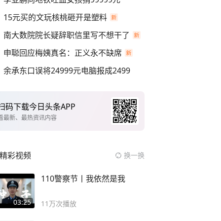
15元买的文玩核桃砸开是塑料
南大数院院长疑辞职信里写不想干了
申聪回应梅姨真名：正义永不缺席
余承东口误将24999元电脑报成2499
扫码下载今日头条APP
看最新、最热资讯内容
精彩视频
换一换
110警察节丨我依然是我
03:25
11万
次播放