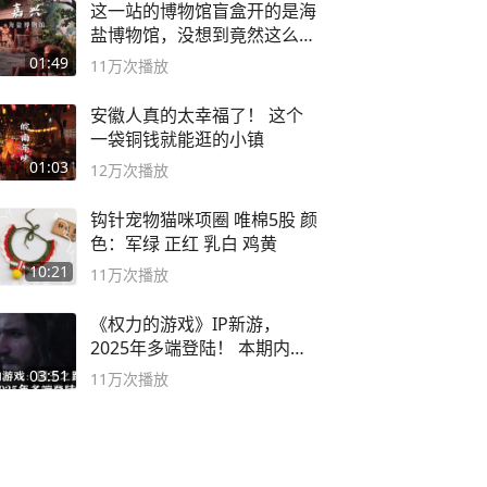
这一站的博物馆盲盒开的是海
盐博物馆，没想到竟然这么好
逛！
01:49
11万
次播放
安徽人真的太幸福了！ 这个
一袋铜钱就能逛的小镇
01:03
12万
次播放
钩针宠物猫咪项圈 唯棉5股 颜
色：军绿 正红 乳白 鸡黄
10:21
11万
次播放
《权力的游戏》IP新游，
2025年多端登陆！ 本期内容
概要
03:51
11万
次播放