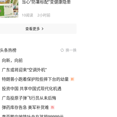
当心“防暑标配”变健康隐患
10
阅读
2小时前
查看更多
头条热榜
换一换
向新，向前
广东或将迎来“空调外机”
特朗普小跑着保护险些摔下台的幼童
投资中国 共享中国式现代化机遇
广岛投原子弹飞行员从未后悔
弹药库存告急 美军补货难
李亚鹏向地铁吐血女孩捐99999元