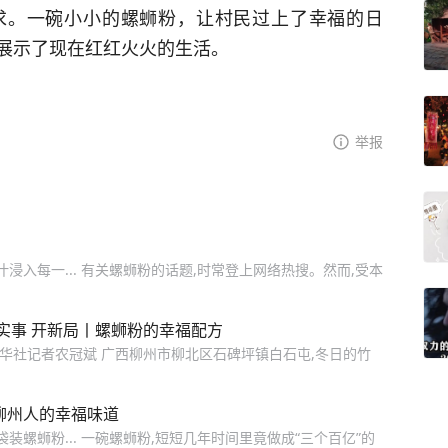
求。一碗小小的螺蛳粉，让村民过上了幸福的日
展示了现在红红火火的生活。
举报
浸入每一... 有关螺蛳粉的话题,时常登上网络热搜。然而,受本
办实事 开新局丨螺蛳粉的幸福配方
 新华社记者农冠斌 广西柳州市柳北区石碑坪镇白石屯,冬日的竹
柳州人的幸福味道
装螺蛳粉... 一碗螺蛳粉,短短几年时间里竟做成“三个百亿”的