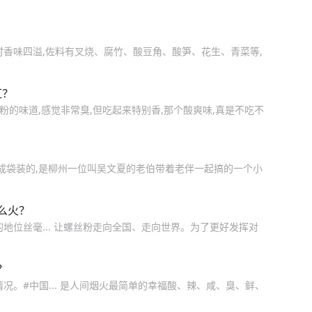
时香味四溢,佐料有叉烧、腐竹、酸豆角、酸笋、花生、青菜等,
红？
粉的味道,感觉非常臭,但吃起来特别香,那个酸爽味,真是不吃不
做成袋装的,是柳州一位叫吴文夏的老伯带着老伴一起搞的一个小
么火？
地位丝毫... 让螺丝粉走向全国、走向世界。为了更好发挥对
？
况。#中国... 是人间烟火最简单的幸福酸、辣、咸、臭、鲜、