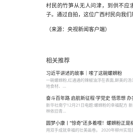
村民的竹笋从无人问津，到供不应
子。通过自拍，这位广西村民向我们
（来源：央视新闻客户端）
相关推荐
习近平讲述的故事｜嗦了这碗螺蛳粉
一碗螺蛳粉,红通通的辣椒油浮在表面,鲜美的汤汁
地食材、...
奋斗百年路 启航新征程·学党史 悟思想 
新华社南宁12月21日电题:螺蛳粉的幸福配方
林依旧青...
圆梦小康丨“惊奇”还多着哩！螺蛳粉正是
用双手成就幸福的壮美画卷。 2020年柳州实现袋