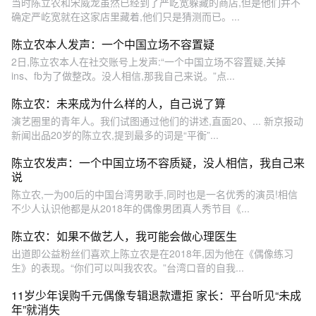
当时陈立农和宋威龙虽然已经到了严屹宽躲藏的商店,但是他们并不
确定严屹宽就在这家店里藏着,他们只是猜测而已。...
陈立农本人发声：一个中国立场不容置疑
2日,陈立农本人在社交账号上发声:“一个中国立场不容置疑,关掉
ins、fb为了做整改。没人相信,那我自己来说。”点...
陈立农：未来成为什么样的人，自己说了算
演艺圈里的青年人。我们试图通过他们的讲述,直面20、... 新京报动
新闻出品20岁的陈立农,提到最多的词是“平衡”...
陈立农发声：一个中国立场不容质疑，没人相信，我自己来
说
陈立农,一为00后的中国台湾男歌手,同时也是一名优秀的演员!相信
不少人认识他都是从2018年的偶像男团真人秀节目《...
陈立农：如果不做艺人，我可能会做心理医生
出道即公益粉丝们喜欢上陈立农是在2018年,因为他在《偶像练习
生》的表现。“你们可以叫我农农。”台湾口音的自我...
11岁少年误购千元偶像专辑退款遭拒 家长：平台听见“未成
年”就消失