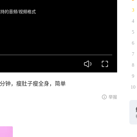
3
持的音频/视频格式
4
5
6
7
8
9
3分钟，瘦肚子瘦全身，简单
10
举报