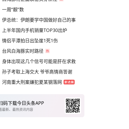
一周“靓”数
伊总统：伊朗要学中国做好自己的事
上半年国内手机销量TOP30出炉
情侣平潭拍日出坠崖1死1伤
台风白海豚实时路径
身体出现这几个信号可能是肝在求救
孙子考取上海交大 爷爷高情商答谢
河南重大刑案嫌犯夏某钢落网
扫码下载今日头条APP
看最新、最热资讯内容