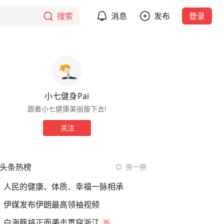
搜索
消息
发布
登录
小七健身Pai
跟着小七健康美丽瘦下去!
关注
头条热榜
换一换
人民的健康、体质、幸福一脉相承
伊媒发布伊朗最高领袖视频
白海豚将正面袭击贯穿浙江