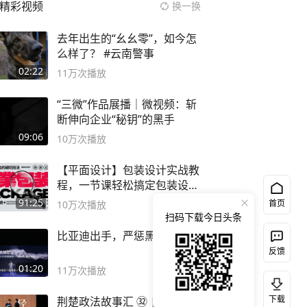
精彩视频
换一换
去年出生的“幺幺零”，如今怎
么样了？ #云南警事
02:22
11万
次播放
“三微”作品展播｜微视频：斩
断伸向企业“秘钥”的黑手
09:06
10万
次播放
【平面设计】包装设计实战教
程，一节课轻松搞定包装设计
流程！
91:25
首页
10万
次播放
扫码下载今日头条
比亚迪出手，严惩黑公关！
反馈
01:20
11万
次播放
下载
荆楚政法故事汇 ㉜ | 【揭秘