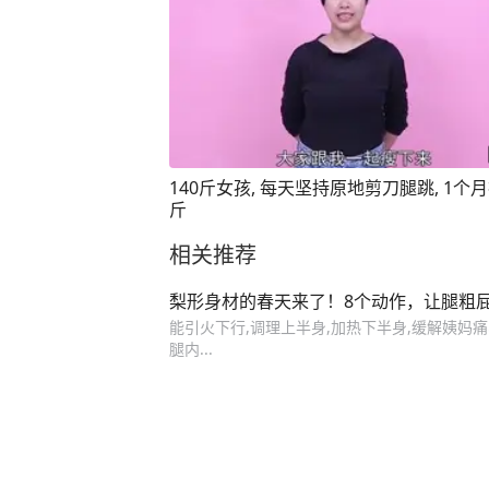
140斤女孩, 每天坚持原地剪刀腿跳, 1个月
斤
相关推荐
梨形身材的春天来了！8个动作，让腿粗
能引火下行,调理上半身,加热下半身,缓解姨妈痛、
腿内...