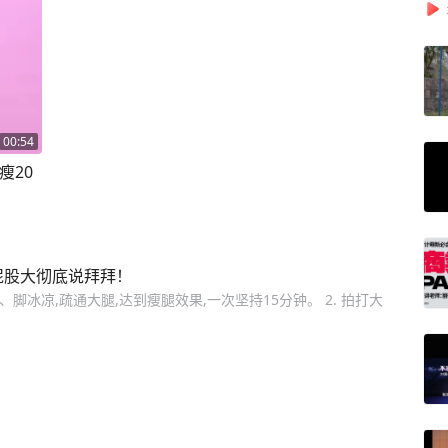
00:54
瘦20
屁股大彻底说拜拜！
脚冰凉,疏通大腿,达到瘦腿效果,一次坚持15分钟。 2. 拍打大