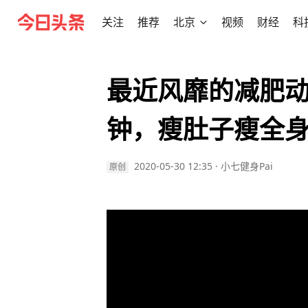
关注
推荐
北京
视频
财经
科
最近风靡的减肥动
钟，瘦肚子瘦全
2020-05-30 12:35
·
小七健身Pai
原创