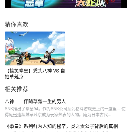
猜你喜欢
02:53
【搞笑拳皇】秃头八神 VS 自
拍草薙京
相关推荐
八神——伴随草薙一生的男人
SNK推出了拳皇94。作为SNK公司系列格斗游戏史上的一座里... 使
得庵迅速超越草薙京成为玩家热衷的人物。庵为日本古代...
《拳皇》系列鲜为人知的秘辛，炎之贵公子背后的真相