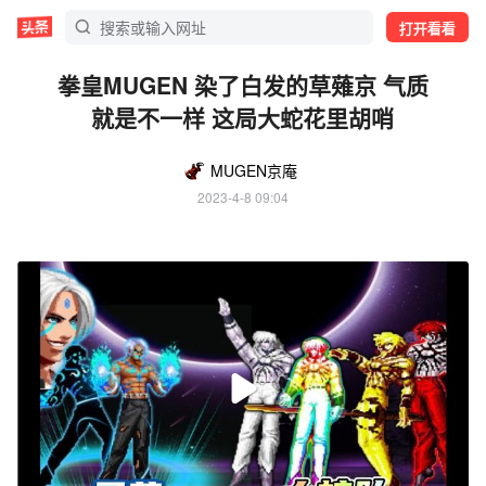
打开看看
拳皇MUGEN 染了白发的草薙京 气质
就是不一样 这局大蛇花里胡哨
MUGEN京庵
2023-4-8 09:04