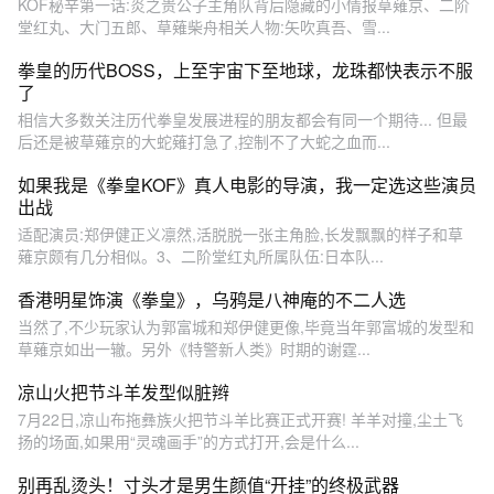
KOF秘辛第一话:炎之贵公子主角队背后隐藏的小情报草薙京、二阶
堂红丸、大门五郎、草薙柴舟相关人物:矢吹真吾、雪...
拳皇的历代BOSS，上至宇宙下至地球，龙珠都快表示不服
了
相信大多数关注历代拳皇发展进程的朋友都会有同一个期待... 但最
后还是被草薙京的大蛇薙打急了,控制不了大蛇之血而...
如果我是《拳皇KOF》真人电影的导演，我一定选这些演员
出战
适配演员:郑伊健正义凛然,活脱脱一张主角脸,长发飘飘的样子和草
薙京颇有几分相似。3、二阶堂红丸所属队伍:日本队...
香港明星饰演《拳皇》，乌鸦是八神庵的不二人选
当然了,不少玩家认为郭富城和郑伊健更像,毕竟当年郭富城的发型和
草薙京如出一辙。另外《特警新人类》时期的谢霆...
凉山火把节斗羊发型似脏辫
7月22日,凉山布拖彝族火把节斗羊比赛正式开赛! 羊羊对撞,尘土飞
扬的场面,如果用“灵魂画手”的方式打开,会是什么...
别再乱烫头！寸头才是男生颜值“开挂”的终极武器