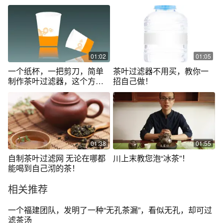
01:02
01:05
一个纸杯，一把剪刀，简单
茶叶过滤器不用买，教你一
制作茶叶过滤器，这个方法
招自己做！
太棒了
01:38
01:55
自制茶叶过滤网 无论在哪都
川上末教您泡“冰茶”！
能喝到自己沏的茶！
相关推荐
一个福建团队，发明了一种“无孔茶漏”，看似无孔，却可过
滤茶汤