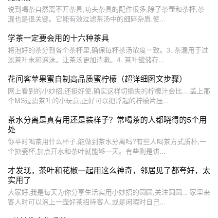
说到喝茶自然离不开茶具,功夫茶具的配件很多,除了茶壶和茶杯,茶
漏也是很关键。它能有效过滤茶汤中的细碎杂质,使...
学茶一定要会用的十六种茶具
将泡好的茶分到各个茶杯里,确保每杯茶汤浓度一致。3. 茶漏用于过
滤茶叶末和泡沫。让茶汤更加清澈。4. 茶叶罐储存...
花间客苹果蜜自制高品质蜜柠檬（超详细图文步骤）
网上看到的小妙招,还挺好使,确实这样切损失的柠檬汁会比... 盖上那
个MS过滤茶叶的小玩意,正好可以把浮起的柠檬片压...
茶水分离是真有用还是装样子？常喝茶的人都晓得的5个用
处
你平时喝茶用什么杯子,能做到茶水分离吗?有些人喝茶方式质朴,一
个搪瓷杯,加点开水和茶叶就能够一天。有些则是讲...
才发现，茶叶和花椒一起用这么神奇，邻居见了都夸好，太
实用了
大家好,我是每天为你分享生活实用小妙招的圆圆,关注圆圆... 家里来
客人时可以泡上一壶好茶招待客人,或是闲暇时自己...