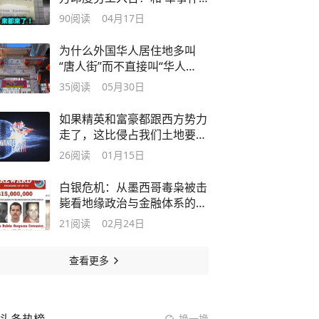
一税！
90
阅读
04月17日
为什么外国华人居住地多叫
“唐人街”而不直接叫“华人
街”？
35
阅读
05月30日
如果精英和富豪都跟西方势力
走了，这比侵占我们土地要严
重吧？
26
阅读
01月15日
白银危机：从墨西哥毒枭被击
毙看地缘政治与金融体系的破
局
21
阅读
02月24日
查看更多
换一换