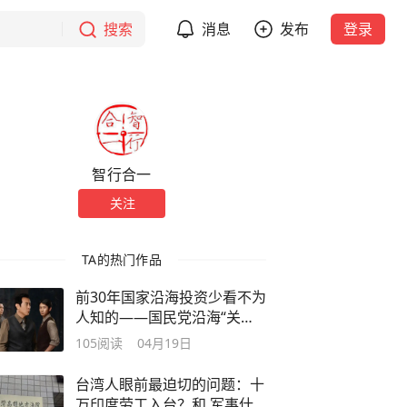
搜索
消息
发布
登录
智行合一
关注
TA的热门作品
前30年国家沿海投资少看不为
人知的——国民党沿海“关闭
政策”
105
阅读
04月19日
台湾人眼前最迫切的问题：十
万印度劳工入台？和 军事什