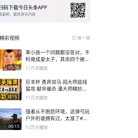
扫码下载今日头条APP
看最新、最热资讯内容
精彩视频
换一换
笨小孩一个问题都没答对，不
料竟成皇太子，其余四个被处
死
05:30
11万
次播放
巨丰杯 勇弃双马 阎大师底线
猛攻 献卒催杀 潘大师精妙入
局
07:57
11万
次播放
强者从不抱怨环境，这弹弓玩
户外的谁拥有过，太准了#弹
弓#户外
00:15
12万
次播放