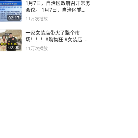
1月7日，自治区政府召开常务
会议。 1月7日，自治区党委
副书记
02:17
11万
次播放
一家女装店带火了整个市
场！！！#购物狂 #女装店 #
高品质女装
02:00
11万
次播放