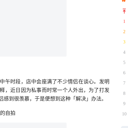
1
2
3
4
5
6
中午时段，店中会座满了不少情侣在谈心。发明
7
释，近日因为私事而时常一个人外出，为了打发
8
侣感到很羡慕，于是便想到这种「解决」办法。
9
通的自拍
10