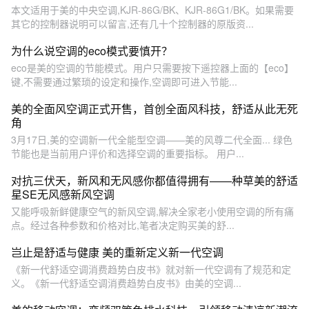
本文适用于美的中央空调,KJR-86G/BK、KJR-86G1/BK。如果需要
其它的控制器说明可以留言,还有几十个控制器的原版资...
为什么说空调的eco模式要慎开？
eco是美的空调的节能模式。用户只需要按下遥控器上面的【eco】
键,不需要通过繁琐的设定和操作,空调即可进入节能...
美的全面风空调正式开售，首创全面风科技，舒适从此无死
角
3月17日,美的空调新一代全能型空调——美的风尊二代全面... 绿色
节能也是当前用户评价和选择空调的重要指标。 用户...
对抗三伏天，新风和无风感你都值得拥有——种草美的舒适
星SE无风感新风空调
又能呼吸新鲜健康空气的新风空调,解决全家老小使用空调的所有痛
点。经过各种参数和价格对比,笔者决定购买美的舒...
岂止是舒适与健康 美的重新定义新一代空调
《新一代舒适空调消费趋势白皮书》就对新一代空调有了规范和定
义。《新一代舒适空调消费趋势白皮书》由美的空调...