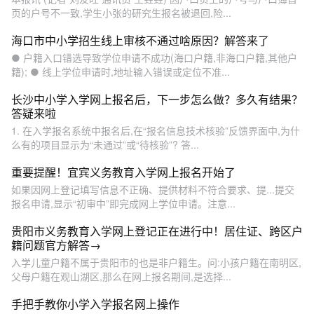
页的户号不一致,学生小张的研究生报名被退回,险...
海口市中小学招生线上审核不通过啥原因？解答来了
● 户籍入口错选导致学位申请不成功(海口户籍,非海口户籍,其他户
籍); ● 线上学位申请时,地址输入错误或定位不准...
长沙中小学入学网上报名后，下一步怎么做？多久有结果？
答疑来啦
1. 在入学报名系统中报名后,在“报名信息技术核验”反馈界面中,为什
么有的项目显示为“未通过”或“待核验”? 答...
重要提醒！宜宾义务教育入学网上报名开始了
如果因网上登记填写信息不正确、提供材料不符合要求、提...提交
报名申请,显示“初审中”即完成网上学位申请。注意...
贵阳市义务教育入学网上登记正在进行中！居住证、跨区户
籍问题官方解答→
入学儿童户籍不属于贵阳市的也是非户籍生。问:小孩户籍在南明区,
父母户籍在观山湖区,那么在网上报名期间,是选择...
手把手教你小学入学报名网上操作