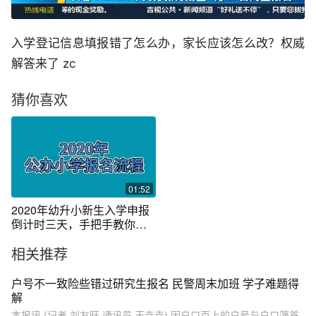
入学登记信息填报错了怎么办，家长应该怎么改？权威
解答来了 zc
猜你喜欢
01:52
2020年幼升小新生入学申报
倒计时三天，手把手教你怎
么填！勿错过
相关推荐
户号不一致险些错过研究生报名 民警周末加班 学子难题得
解
本报讯 (记者 刘友旺 通讯员 王垚垚) 因户口页上的户号与户口簿首