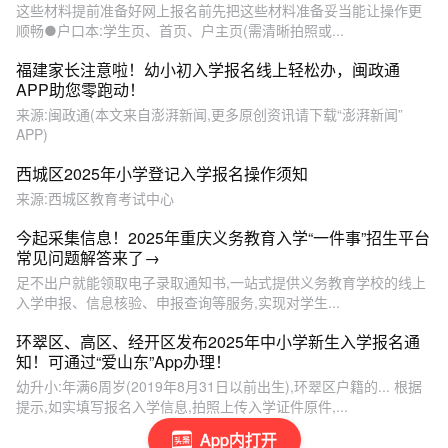
这些材料提前准备好网上报名前先把这些材料准备妥当能让操作更
顺畅●户口本:学生页、首页、户主页(需清晰拍照或...
福建家长注意啦！幼小初入学报名线上轻松办，闽政通
APP助您零跑动！
来源:闽政通(本文来自澎湃新闻,更多原创资讯请下载“澎湃新闻”
APP)
西城区2025年小学登记入学报名操作须知
来源:西城区教育考试中心
今起采集信息！2025年重庆义务教育入学“一件事”招生平台
常见问题解答来了→
足不出户就能领取电子录取通知书,一站式提供义务教育学校的线上
入学申报、信息核验、申报查询等服务,实现对学生...
环翠区、高区、经开区发布2025年中小学新生入学报名通
知！可通过“爱山东”App办理！
幼升小:年满6周岁(2019年8月31日以前出生),环翠区户籍的... 根据
提示,如实填写报名入学信息,拍照上传入学证件原件,...
App内打开