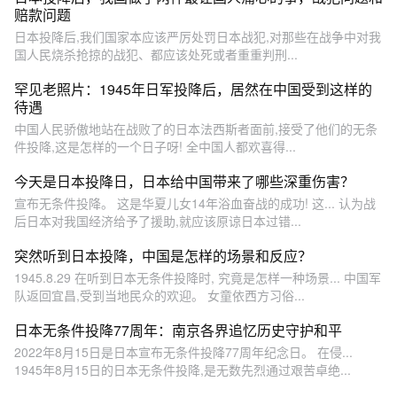
赔款问题
日本投降后,我们国家本应该严厉处罚日本战犯,对那些在战争中对我
国人民烧杀抢掠的战犯、都应该处死或者重重判刑...
罕见老照片：1945年日军投降后，居然在中国受到这样的
待遇
中国人民骄傲地站在战败了的日本法西斯者面前,接受了他们的无条
件投降,这是怎样的一个日子呀! 全中国人都欢喜得...
今天是日本投降日，日本给中国带来了哪些深重伤害？
宣布无条件投降。 这是华夏儿女14年浴血奋战的成功! 这... 认为战
后日本对我国经济给予了援助,就应该原谅日本过错...
突然听到日本投降，中国是怎样的场景和反应？
1945.8.29 在听到日本无条件投降时, 究竟是怎样一种场景... 中国军
队返回宜昌,受到当地民众的欢迎。 女童依西方习俗...
日本无条件投降77周年：南京各界追忆历史守护和平
2022年8月15日是日本宣布无条件投降77周年纪念日。 在侵...
1945年8月15日的日本无条件投降,是无数先烈通过艰苦卓绝...