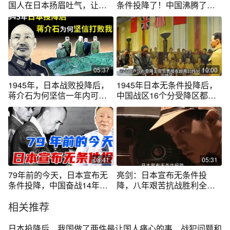
国人在日本扬眉吐气，让人
条件投降了！中国沸腾了！#
痛快
抗日战争
05:37
10:00
1945年，日本战败投降后，
1945年日本无条件投降后，
蒋介石为何坚信一年内可以
中国战区16个分受降区都负
消灭我军
责哪些日军
08:41
05:31
79年前的今天，日本宣布无
亮剑：日本宣布无条件投
条件投降，中国奋战14年，
降，八年艰苦抗战胜利全国
伤亡达3500万
人民笑开颜。
相关推荐
日本投降后，我国做了两件最让国人痛心的事，战犯问题和