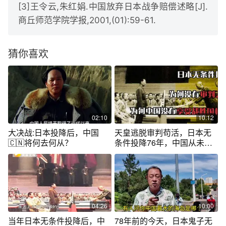
[3]王令云,朱红娟.中国放弃日本战争赔偿述略[J].
商丘师范学院学报,2001,(01):59-61.
猜你喜欢
02:10
10:12
大决战:日本投降后，中国
天皇逃脱审判苟活，日本无
🇨🇳将何去何从？
条件投降76年，中国从未享
受战胜国权利
04:26
10:00
当年日本无条件投降后，中
78年前的今天，日本鬼子无