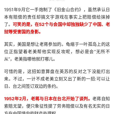
1951年9月它一手炮制了《旧金山合约》，虽然承认日
本有赔偿的责任却搞文字游戏在事实上把赔偿给抹掉
了。
可笑的是，在52个与会国中却独独缺少了中国、老
挝等受害国的身影。
其实，美国是想让老蒋参加的。龟缩于一叶孤岛上的这
位正指望着老美帮他实现反攻呢，想必是会“无所不
从”，老美指哪他就打哪儿。
可惜的是，这招如意算盘在英苏的反对之下没能打出
来。不过，一计不成老美立刻又出了新的一招:可以让
日、台之间签订双边的条约。
1952年2月，老蒋与日本在台北开始了谈判。
老蒋自知
索赔无望，便只象征性提了劳务赔偿以及有名无实的日
方在中国境内的财产处理权。