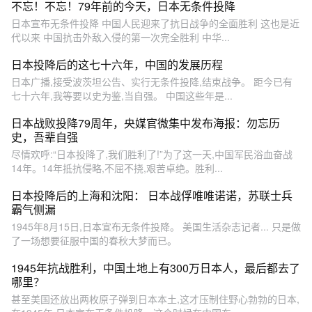
不忘！不忘！79年前的今天，日本无条件投降
日本宣布无条件投降 中国人民迎来了抗日战争的全面胜利 这也是近
代以来 中国抗击外敌入侵的第一次完全胜利 中华...
日本投降后的这七十六年，中国的发展历程
日本广播,接受波茨坦公告、实行无条件投降,结束战争。 距今已有
七十六年,我等要以史为鉴,当自强。 中国这些年是...
日本战败投降79周年，央媒官微集中发布海报：勿忘历
史，吾辈自强
尽情欢呼:“日本投降了,我们胜利了!”为了这一天,中国军民浴血奋战
14年。14年抵抗侵略,不屈不挠,艰苦卓绝。胜利...
日本投降后的上海和沈阳： 日本战俘唯唯诺诺，苏联士兵
霸气侧漏
1945年8月15日,日本宣布无条件投降。 美国生活杂志记者... 只是做
了一场想要征服中国的春秋大梦而已。
1945年抗战胜利，中国土地上有300万日本人，最后都去了
哪里？
甚至美国还放出两枚原子弹到日本本土,这才压制住野心勃勃的日本,