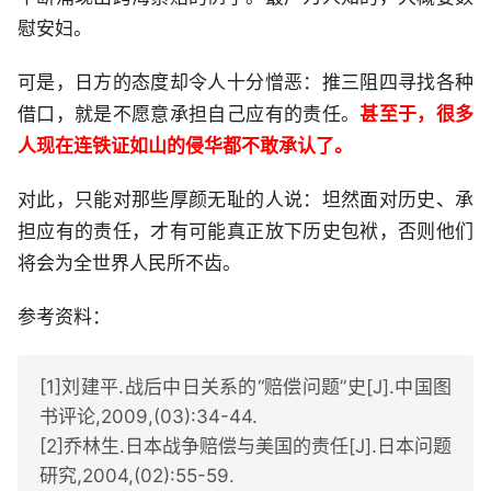
慰安妇。
可是，日方的态度却令人十分憎恶：推三阻四寻找各种
借口，就是不愿意承担自己应有的责任。
甚至于，很多
人现在连铁证如山的侵华都不敢承认了。
对此，只能对那些厚颜无耻的人说：坦然面对历史、承
担应有的责任，才有可能真正放下历史包袱，否则他们
将会为全世界人民所不齿。
参考资料：
[1]刘建平.战后中日关系的“赔偿问题”史[J].中国图
书评论,2009,(03):34-44.
[2]乔林生.日本战争赔偿与美国的责任[J].日本问题
研究,2004,(02):55-59.