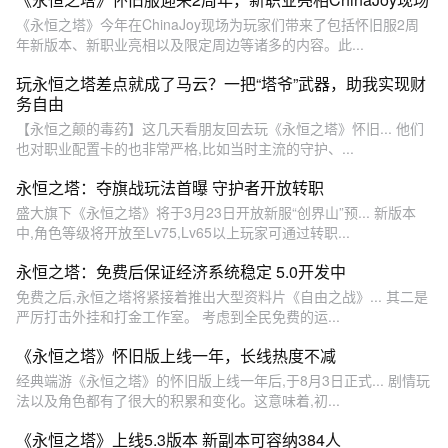
《永恒之塔》今年在ChinaJoy现场为玩家们带来了包括怀旧服2周
年新版本、新职业亮相以及限定周边等诸多的内容。此...
玩永恒之塔差点就成了马云？一把“塔爷”武器，助我实现财
务自由
【永恒之颠的毒药】这几天看朋友回去玩《永恒之塔》怀旧... 他们
也对职业配置卡的也非常严格,比如当时主流的守护、...
永恒之塔：夺旗战玩法首曝 守护者开放转职
盛大旗下《永恒之塔》将于3月23日开放新服“创界山”预... 新版本
中,角色等级将开放至Lv75,Lv65以上玩家可通过转职...
永恒之塔：免费后保证经济系统稳定 5.0开发中
免费之后,永恒之塔将紧接着推出大型资料片《自由之战》... 其二是
严厉打击外挂和打金工作室。 考虑到全民免费的运...
《永恒之塔》怀旧版上线一年，长线热度不减
经典端游《永恒之塔》的怀旧版上线一年后,于8月3日正式... 剧情玩
法以及角色都有了很大的积累和变化。这意味着,初...
《永恒之塔》上线5.3版本 新副本可容纳384人