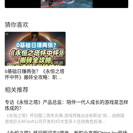
猜你喜欢
06:36
0基础日赚两张？《永恒之塔
怀中怀》搬砖全攻略：职业
选择/月卡
相关推荐
专访《永恒之塔》产品总监：陪伴一代人成长的游戏是怎样
炼成的？
《永恒之塔》怀旧服二周年庆典,游戏将推出全新职业“执... 由韩国
游戏巨头NCsoft公司开发的3D大型多人在线角色扮演...
《永恒之塔》怀旧服迎来2周年，新职业亮相ChinaJoy现场