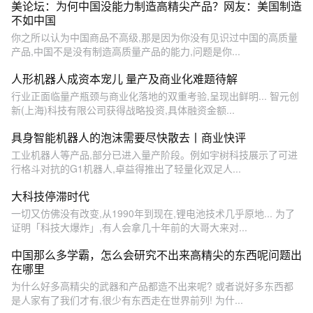
美论坛：为何中国没能力制造高精尖产品？网友：美国制造
不如中国
你之所以认为中国商品不高级,那是因为你没有见识过中国的高质量
产品,中国不是没有制造高质量产品的能力,问题是你...
人形机器人成资本宠儿 量产及商业化难题待解
行业正面临量产瓶颈与商业化落地的双重考验,呈现出鲜明... 智元创
新(上海)科技有限公司获得战略投资,具体融资金额...
具身智能机器人的泡沫需要尽快散去丨商业快评
工业机器人等产品,部分已进入量产阶段。例如宇树科技展示了可进
行格斗对抗的G1机器人,卓益得推出了轻量化双足人...
大科技停滞时代
一切又仿佛没有改变,从1990年到现在,锂电池技术几乎原地... 为了
证明「科技大爆炸」,有人会拿几十年前的大哥大来对...
中国那么多学霸，怎么会研究不出来高精尖的东西呢问题出
在哪里
为什么好多高精尖的武器和产品都造不出来呢? 或者说好多东西都
是人家有了我们才有,很少有东西走在世界前列! 为什...