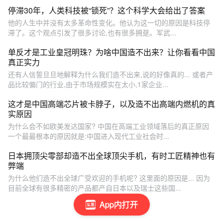
停滞30年，人类科技被“锁死”？这个科学大会给出了答案
他的人生中并没有太多革命性变化。他认为这一切的原因是科技停
滞了。这个观点引发了很多讨论,也有很多拥趸。军武...
单反才是工业皇冠明珠？为啥中国造不出来？让你看看中国
真正实力
还有人信誓旦旦地解释为什么我们造不出来,说的好像真的... 或者产
品比较偏门的行业,由于市场规模实在太小,1家企业...
这才是中国高端芯片被卡脖子，以及造不出高端内燃机的真
实原因
为什么会不如欧美发达国家? 中国在高端工业领域落后的真正原因
一个最最根本的原因就是:中国进入现代工业社会时...
日本拥顶尖零部却造不出全球顶尖手机，有时工匠精神也有
弊端
为什么他们造不出全球广受欢迎的手机呢? 这里面的原因是... 因为
目前全球有很多精密的产品都产自日本以及瑞士这些国...
App内打开