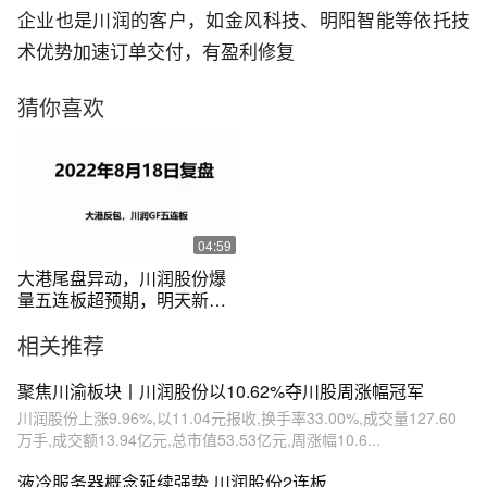
企业也是川润的客户，如金风科技、明阳智能等依托技
术优势加速订单交付，有盈利修复
猜你喜欢
04:59
大港尾盘异动，川润股份爆
量五连板超预期，明天新龙
能否诞生？
相关推荐
聚焦川渝板块丨川润股份以10.62%夺川股周涨幅冠军
川润股份上涨9.96%,以11.04元报收,换手率33.00%,成交量127.60
万手,成交额13.94亿元,总市值53.53亿元,周涨幅10.6...
液冷服务器概念延续强势 川润股份2连板