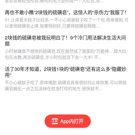
意就会被蚊虫咬到,被咬的地方会形成一个大红包,出...
再也不敢小瞧“2块钱的硫磺皂”，这惊人的“杀伤力”我服了！
01.止痒夏天蚊子比较多,一不小心就被蚊子咬了一个包,奇痒难耐,可
以使用硫磺皂止痒,效果特别好,只要将硫磺皂稍微...
2块钱的硫磺皂被我玩明白了！9个冷门用法解决生活大问
题
小时候嫌臭不想用的硫磺皂,现在居然成了我家的“万能神... 超大红
包先冰敷,再涂硫磺皂,半小时包就消下去一大半! 不...
活了30年才知道，2块钱1块的“硫磺皂”还有这么多“隐藏妙
用”
不小心被蚊子咬了,奇痒难耐,硫磺皂具有很好的止痒效果,可以将硫
磺皂融化一点之后涂抹在蚊虫叮咬的地方,很快就不...
App内打开