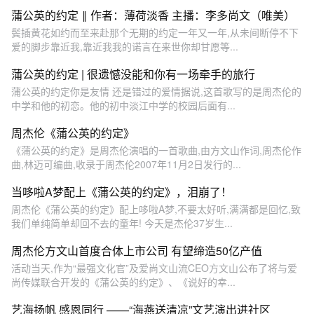
蒲公英的约定 ‖ 作者：薄荷淡香 主播：李多尚文（唯美）
鬓插黄花如约而至来赴那个无期的约定一年又一年,从未间断停不下
爱的脚步靠近我,靠近我我的诺言在来世你却甘愿等...
蒲公英的约定 | 很遗憾没能和你有一场牵手的旅行
蒲公英的约定你是友情 还是错过的爱情据说,这首歌写的是周杰伦的
中学和他的初恋。他的初中淡江中学的校园后面有...
周杰伦《蒲公英的约定》
《蒲公英的约定》是周杰伦演唱的一首歌曲,由方文山作词,周杰伦作
曲,林迈可编曲,收录于周杰伦2007年11月2日发行的...
当哆啦A梦配上《蒲公英的约定》，泪崩了！
周杰伦《蒲公英的约定》配上哆啦A梦,不要太好听,满满都是回忆,致
我们单纯简单却回不去的童年! 今天是杰伦37岁生...
周杰伦方文山首度合体上市公司 有望缔造50亿产值
活动当天,作为“最强文化官”及爱尚文山流CEO方文山公布了将与爱
尚传媒联合开发的《蒲公英的约定》、《说好的幸...
艺海扬帆 感恩同行 ——“海燕送清凉”文艺演出进社区