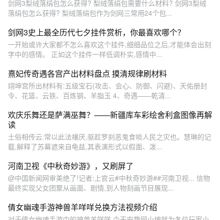
剑网3梨绒落绢包怎么获得? 梨绒落绢包需要什么材料? 剑网3梨绒
落绢包怎么获得? 梨绒落绢包作为剑网三常用24个包...
剑网3史上最全历代七夕挂件赏析，你最喜欢哪个？
一开始或许大家都不怎么喜欢这个挂件,细细品位之后,才能体会出刻
字中的感情。 正如这个挂件一样低调朴实,感情中...
熹妃传奇遇各宫产出材料盘点 摸清规律刷材料
翊坤宫所出材料有:五级宝石(攻击、会心、防御、闪避)、天佑册封
令、花篮、云铁、百炼钢、羊脂玉 4、奇遇——乾清...
欢庆乐舞还是萨满巫舞？——新疆库车彩绘舍利盒图像再解
读
土俗相传云:常以此法禳厌,驱趁罗刹恶鬼食啖人民之灾也。慧琳的记
载,解释了苏幕遮来自龟兹,其表演形式以假面、泼...
河南卫视《中秋奇妙游》，又刷屏了
@中国新闻网审美绝了!记者:上官云#中秋奇妙游##河南卫视... 信物
最终实现父女团聚从画面、剧情,到人物刻画节目展现...
倩女幽魂手游神兽羊咩咩兑换方法视频介绍
对于倩女幽魂手游中的神兽羊咩咩,今天安趣网小编就为各位玩家小