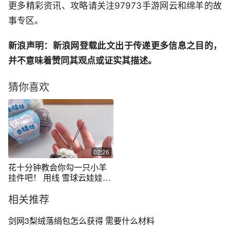
更多精彩资讯、攻略请关注97973手游网云和绵羊的故
事专区。
新浪声明：新浪网登载此文出于传递更多信息之目的，
并不意味着赞同其观点或证实其描述。
猜你喜欢
02:26
花十分钟教会你勾一只小羊
挂件吧！ 用线 雪球云娃娃四
股牛奶棉 柔软好勾#手工diy
相关推荐
#钩针编织 #爱生活爱编织 #
雪球毛线 #雪球作品 @雪球
嘉特汇毛线 @雪球官方旗舰
剑网3梨绒落绢包怎么获得 需要什么材料
店