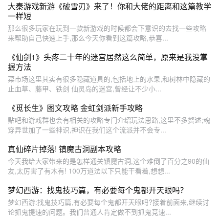
大秦游戏新游《破雪刃》来了！你和大佬的距离和这篇教学
一样短
那么很多玩家在玩到一款新游戏的时候都会下意识的去找一些攻略
来帮助自己快速上手,那么今天你看到这篇攻略,恭喜...
《仙剑1》头疼二十年的迷宫居然这么简单，原来是我没掌
握方法
菜市场这里其实有很多隐藏道具的,包括地上的水果,和树林中隐藏的
止血草、藤甲、铁剑 仙灵岛的迷宫,曾经让不少小...
《觅长生》图文攻略 金虹剑派新手攻略
贴吧和游戏群也会有相关的攻略专门介绍玩法思路,这里不多赘述;魂
穿异世加了一些神识,神识在我们这个流派并不会专...
真仙碎片掉落! 镇魔古洞副本攻略
今天我给大家带来的是怎样通关镇魔古洞,这个难倒了百分之90的仙
友,太厉害了有木有! 100万道法以下只能干看着,想想...
梦幻西游：找鬼技巧篇，有必要每个鬼都开天眼吗？
梦幻西游:找鬼技巧篇,有必要每个鬼都开天眼吗?接着前面来,继续讨
论抓鬼提速的问题。我们普通人肯定做不到抓鬼竞速...