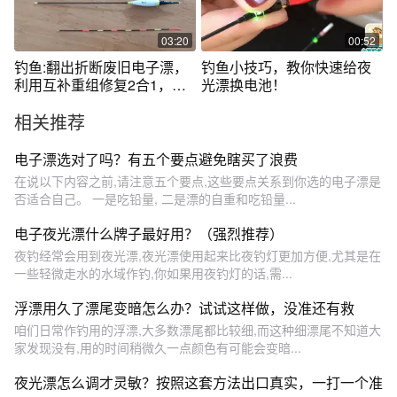
03:20
00:52
钓鱼:翻出折断废旧电子漂，
钓鱼小技巧，教你快速给夜
利用互补重组修复2合1，阿
光漂换电池！
宇又省钱了
相关推荐
电子漂选对了吗？有五个要点避免瞎买了浪费
在说以下内容之前,请注意五个要点,这些要点关系到你选的电子漂是
否适合自己。 一是吃铅量, 二是漂的自重和吃铅量...
电子夜光漂什么牌子最好用？（强烈推荐）
夜钓经常会用到夜光漂,夜光漂使用起来比夜钓灯更加方便,尤其是在
一些轻微走水的水域作钓,你如果用夜钓灯的话,需...
浮漂用久了漂尾变暗怎么办？试试这样做，没准还有救
咱们日常作钓用的浮漂,大多数漂尾都比较细,而这种细漂尾不知道大
家发现没有,用的时间稍微久一点颜色有可能会变暗...
夜光漂怎么调才灵敏？按照这套方法出口真实，一打一个准