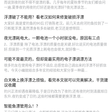
而说到夜钓就不得不提漂的事。几乎每年的夏秋季节钓友们都会问
一遍,夏季夜钓用夜钓灯好还是夜光漂好?夜光漂该怎...
浮漂破了不能用？看老汉如何来修复破损浮漂
大家好,我是爱钓鱼的90后:打铁陈老汉。前几天去府河钓鱼捡到了一
只断尾浮漂,虽然漂身有多处破损,老汉还是想带回...
夜光漂耗电大，一颗电池一个小时就没电，原因有三点
2、浮漂质量 除了电池,浮漂的质量也是关键,好比说买的电池质量很
好,但装到一个劣质浮漂上耗电也会很大,就好像一...
可能不是最灵的，但却是最实用的电子漂调漂方法
很多钓友在使用电子漂时不适应,总感觉自己调出来的浮漂不好抓信
号。今天小编就结合多年实钓经验和大家分享一种最...
白天晚上换浮漂之烦恼，看完本文就可以完美解决，干货建
议收藏
钓兴正浓却遇夜幕降临,于是日钓改为了夜钓;还有夜钓时到清晨旭日
东升,夜钓变成了日钓,这些时候都需要更换浮漂,很...
智能鱼漂管用么！？
天马记得上次分享过一个智能探鱼器,这次这个智能鱼漂是来自