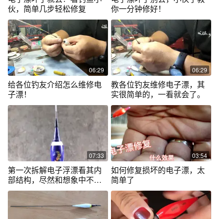
伙，简单几步轻松修复
你一分钟修好！
06:29
06:29
给各位钓友介绍怎么维修电
教各位钓友维修电子漂，其
子漂！
实很简单的，一看就会了。
07:33
03:54
第一次拆解电子浮漂看其内
如何修复损坏的电子漂，太
部结构，尽然和想象中不一
简单了
样