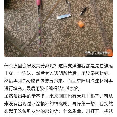
什么原因会导致其分离呢？这两支浮漂我都是先在漂尾
上穿一个泡沫，然后套入透明胶管后，用胶带密封好。
然后再用PVc胶管包装直起来，而且空隙用泡沫材料再
进行填充，最后用胶带缠得结结实实的。
虽然咱出手的量不多，来来回回也有大几十根了，可从
来没有出现过浮漂损坏的情况啊。再仔细一想，我突然
想起了这位钓友说的那句话：什么质量，刚打开一拔就