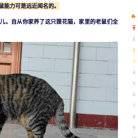
鼠能力可是远近闻名的。
儿。自从你家养了这只狸花猫，家里的老鼠们全
1
2
3
4
5
6
7
8
9