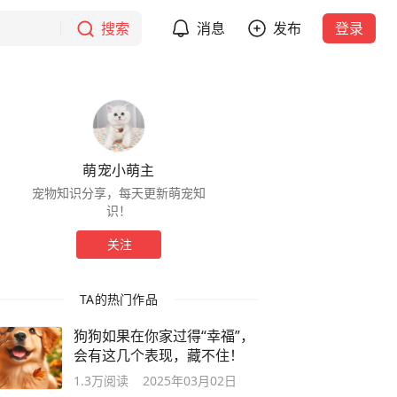
搜索
消息
发布
登录
萌宠小萌主
宠物知识分享，每天更新萌宠知
识！
关注
TA的热门作品
狗狗如果在你家过得“幸福”，
会有这几个表现，藏不住！
1.3万
阅读
2025年03月02日