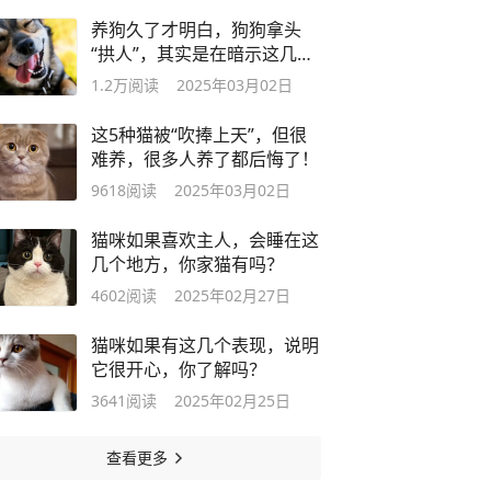
养狗久了才明白，狗狗拿头
“拱人”，其实是在暗示这几个
意思!
1.2万
阅读
2025年03月02日
这5种猫被“吹捧上天”，但很
难养，很多人养了都后悔了！
9618
阅读
2025年03月02日
猫咪如果喜欢主人，会睡在这
几个地方，你家猫有吗？
4602
阅读
2025年02月27日
猫咪如果有这几个表现，说明
它很开心，你了解吗？
3641
阅读
2025年02月25日
查看更多