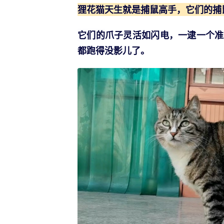
狸花猫天生就是捕鼠高手，它们的捕
它们的
爪子灵活如闪电，一逮一个准
都跑得没影儿了。