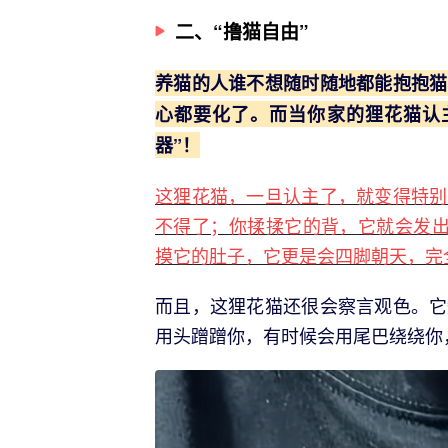
二、“撸猫自由”
养猫的人谁不想随时随地都能抱抱猫
心都要化了。而当你家的狸花猫认
器”！
这狸花猫，一旦认主了，就变得特别
不得了；你揉揉它的背，它就会发出
摸它的肚子，它更是会四脚朝天，完
而且，这狸花猫还很会察言观色。它
用头蹭蹭你，有时候会用尾巴绕绕你