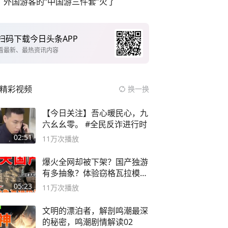
外国游客的“中国游三件套”火了
扫码下载今日头条APP
看最新、最热资讯内容
精彩视频
换一换
【今日关注】吾心暖民心，九
六幺幺零。 #全民反诈进行时
02:51
11万
次播放
爆火全网却被下架？国产独游
有多抽象？体验窃格瓦拉模拟
器！
05:23
11万
次播放
文明的漂泊者，解剖鸣潮最深
的秘密，鸣潮剧情解读02