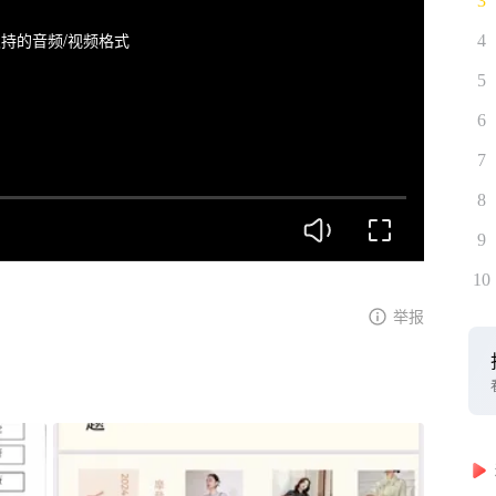
3
持的音频/视频格式
4
5
6
7
8
9
10
举报