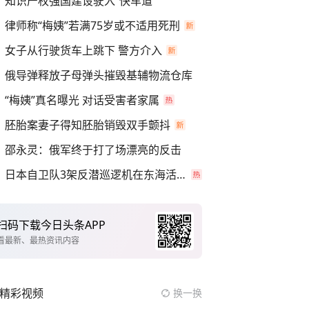
知识产权强国建设驶入“快车道”
律师称“梅姨”若满75岁或不适用死刑
女子从行驶货车上跳下 警方介入
俄导弹释放子母弹头摧毁基辅物流仓库
“梅姨”真名曝光 对话受害者家属
胚胎案妻子得知胚胎销毁双手颤抖
邵永灵：俄军终于打了场漂亮的反击
日本自卫队3架反潜巡逻机在东海活动
扫码下载今日头条APP
看最新、最热资讯内容
精彩视频
换一换