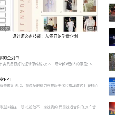
00:37
02:11
设计师必备技能：从零开始学做企划！
享的企划书
,需具备很好的逻辑思维能力; 2、 经常倾听别人的意见; 3、
家PPT
就去做企划; 2、花过多的精力在排版美化和措辞讲究上,花哨而
盟=新媒... 所以,投放不一定找贵的,而是找适合你的,刘广哲