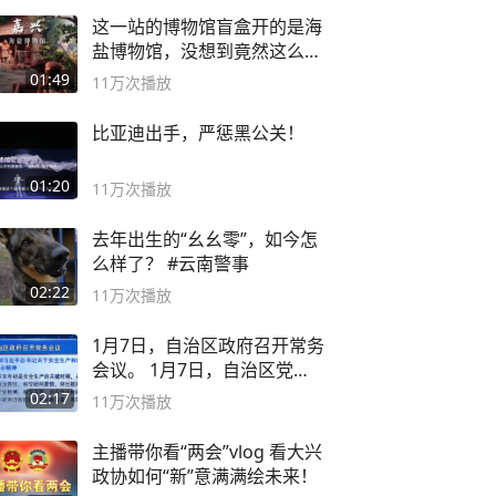
这一站的博物馆盲盒开的是海
盐博物馆，没想到竟然这么好
逛！
01:49
11万
次播放
比亚迪出手，严惩黑公关！
01:20
11万
次播放
去年出生的“幺幺零”，如今怎
么样了？ #云南警事
02:22
11万
次播放
1月7日，自治区政府召开常务
会议。 1月7日，自治区党委
副书记
02:17
11万
次播放
主播带你看“两会”vlog 看大兴
政协如何“新”意满满绘未来！