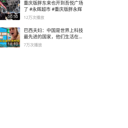
重庆版胖东来也开到吾悦广场
了 #永辉超市 #重庆版胖永辉
00:50
12万
次播放
巴西夫妇：中国是世界上科技
最先进的国家，他们生活在
2999年
18:10
7万
次播放