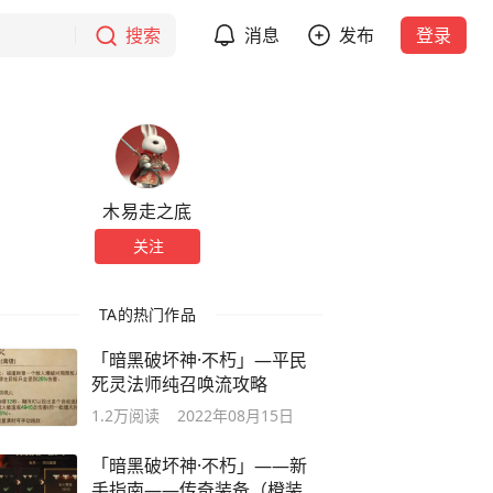
搜索
消息
发布
登录
木易走之底
关注
TA的热门作品
「暗黑破坏神·不朽」—平民
死灵法师纯召唤流攻略
1.2万
阅读
2022年08月15日
「暗黑破坏神·不朽」——新
手指南——传奇装备（橙装）