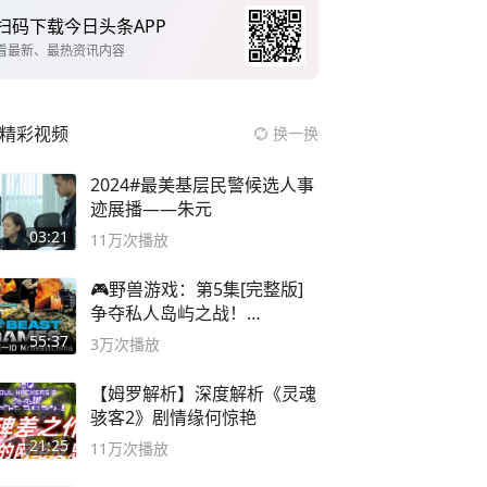
扫码下载今日头条APP
看最新、最热资讯内容
精彩视频
换一换
2024#最美基层民警候选人事
迹展播——朱元
03:21
11万
次播放
🎮野兽游戏：第5集[完整版]
争夺私人岛屿之战！
#MrBeastChina
55:37
3万
次播放
【姆罗解析】深度解析《灵魂
骇客2》剧情缘何惊艳
21:25
11万
次播放