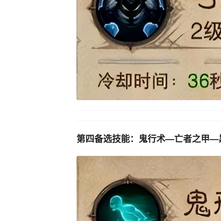
第四备选技能：鬼行术—亡者之甲—