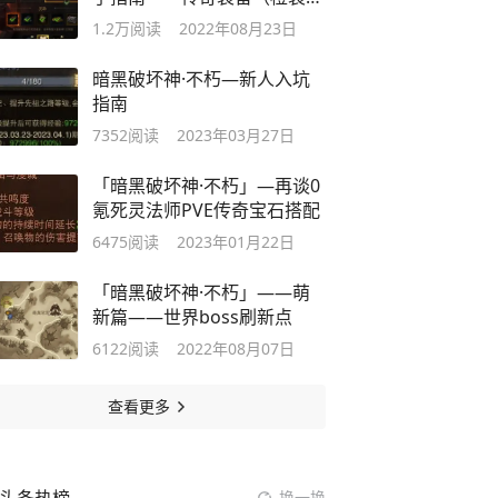
出处汇总
1.2万
阅读
2022年08月23日
暗黑破坏神·不朽—新人入坑
指南
7352
阅读
2023年03月27日
「暗黑破坏神·不朽」—再谈0
氪死灵法师PVE传奇宝石搭配
6475
阅读
2023年01月22日
「暗黑破坏神·不朽」——萌
新篇——世界boss刷新点
6122
阅读
2022年08月07日
查看更多
换一换