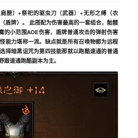
肩膀）+祭祀的驱虫刀（武器）+无形之缚（衣
遏（盾牌）。 此搭配为伤害最高的一套组合，骷髅
岩魔的小范围AOE伤害，盾牌普通攻击的弹射伤害
怪能力堪称一流。缺点就是所有召唤物都为远程
选择暗黑诅咒为第四技能那就以跑酷速通的普通
野跟速通跑酷副本为主。