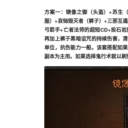
方案一：镜像之御（头盔）+苏生（
服）+哀恸毁灭者（裤子）+三邪互
弓箭手+亡者法师的超短CD+投石
再加上裤子黑暗诅咒的持续伤害，清
单位，抗伤能力一般。该套搭配如果
副本为主用。如果选择鬼行术就以刷