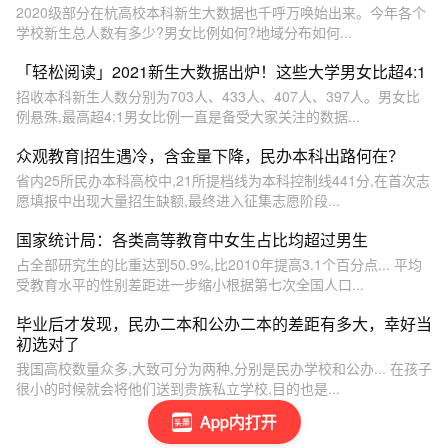
2020级部分在杭高校本科新生大数据也千呼万唤始出来。今年各个
学校新生总人数有多少?男女比例如何?地域分布如何...
「轻松阅读」2021新生大数据出炉！这些大学男女比超4:1
招收本科新生人数分别为703人、433人、407人、397人。男女比
例悬殊,最高超4:1男女比例一直是备受大家关注的数据...
众观教育|招生遇冷，含金量下降，民办本科出路何在？
省内25所民办本科高校中,21所提档线为本科控制线441分,在首次志
愿填报中出现大量招生缺额,最终进入征集志愿阶段...
国家统计局：各类高等教育中女生占比均超过男生
占全部研究生的比重达到50.9%,比2010年提高3.1个百分点... 平均
受教育水平的性别差距进一步缩小根据第七次全国人口...
毕业后才发现，民办二本和公办二本的差距有多大，幸好当
初选对了
我国高校数量众多,大致可分为两种,分别是民办学校和公办... 在孩子
很小的时候就会将他们送到贵族私立学校,目的也是...
App内打开