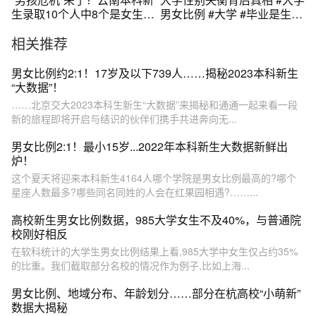
生录取10个人中8个是女生！
男女比例 #大学 #毕业是生活
“有家长告知男孩老家房已盖
的开幕式 #涨知识
相关推荐
好，找份养活自己的工作就
行” #男女升学比例 #大学男
女比例失衡 #高校女多男少
男女比例约2:1！17岁及以下739人……揭秘2023本科新生
“大数据”！
……北京交大2023本科生新生“大数据”来揭秘和通通一起来看一段
新的旅程即将开启与结识的伙伴们携手共进奔向无...
男女比例2:1！最小15岁...2022年本科新生大数据新鲜出
炉！
这个夏天将迎来本科新生4164人哪个学院是男女比例最高的?哪个
星座人数最多?哪些同名同姓的人会在红果园相遇?……...
高校新生男女比例数据，985大学女生不及40%，与普通院
校刚好相反
在软科统计的大学生男女比例结果上看,985大学中女生仅占约35%
的比重。我们截取部分名校的情况作为例子,比如上海...
男女比例、地域分布、年龄划分……部分在杭高校“小萌新”
数据大揭秘