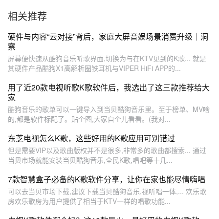
相关推荐
硬件与内容“云对接”背后，家庭大屏音娱场景消费升级｜洞
察
屏幕便快速从酷狗音乐听歌界面,切换为与在KTV见到的K歌... 就是
其硬件产品酷狗X1高解析圈铁耳机与VIPER HiFi APP的...
用了近20款电视听歌K歌软件后，我选出了这三款推荐给大
家
酷狗音乐的歌单可以一键导入到当贝酷狗音乐里。至于榜单、MV啥
的,都是软件标配了。贴个图,大家自个儿看看。(我对...
东芝电视怎么K歌，这些好用的K歌应用可别错过
但是需要VIP以及歌曲版权并不是很多,非常多的歌曲都搜索... 通过
当贝市场就能安装当贝酷狗音乐,全民K歌,唱吧等十几...
7款智慧盒子必备的K歌软件分享，让你在家也能尽情嗨唱
可以去当贝市场下载,建议下载当贝酷狗音乐,视听唱一体,... 欢乐歌
房欢乐歌房为用户提供了相当于KTV一样的唱歌功能...