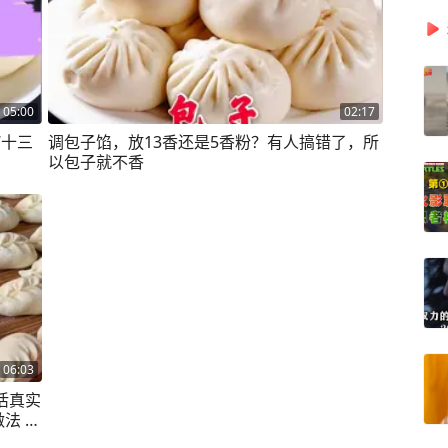
05:00
02:17
“十三
调包子馅，放13香还是5香粉？有人搞错了，所
以包子就不香
06:03
活真实
法 #