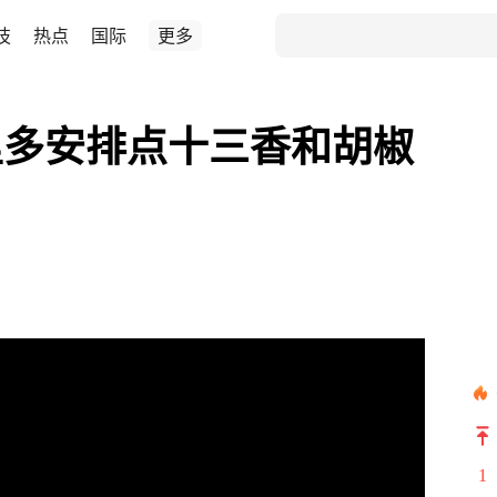
技
热点
国际
更多
里多安排点十三香和胡椒
！
1