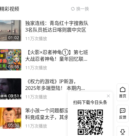
精彩视频
换一换
独家连线：青岛红十字搜救队
3名队员抵达日喀则震中灾区
01:02
11万
次播放
【火影×忍者神龟①】第七班
大战忍者神龟！童年回忆联动
论武？
08:55
11万
次播放
《权力的游戏》IP新游，
2025年多端登陆！ 本期内容
概要
03:51
首页
11万
次播放
扫码下载今日头条
笨小孩一个问题都没答对，不
料竟成皇太子，其余四个被处
反馈
死
05:30
11万
次播放