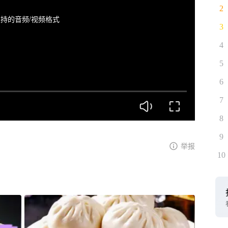
2
持的音频/视频格式
3
4
5
6
7
8
9
举报
10