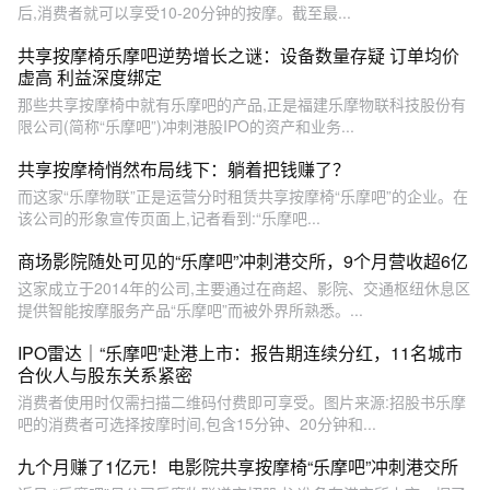
后,消费者就可以享受10-20分钟的按摩。截至最...
共享按摩椅乐摩吧逆势增长之谜：设备数量存疑 订单均价
虚高 利益深度绑定
那些共享按摩椅中就有乐摩吧的产品,正是福建乐摩物联科技股份有
限公司(简称“乐摩吧”)冲刺港股IPO的资产和业务...
共享按摩椅悄然布局线下：躺着把钱赚了？
而这家“乐摩物联”正是运营分时租赁共享按摩椅“乐摩吧”的企业。在
该公司的形象宣传页面上,记者看到:“乐摩吧...
商场影院随处可见的“乐摩吧”冲刺港交所，9个月营收超6亿
这家成立于2014年的公司,主要通过在商超、影院、交通枢纽休息区
提供智能按摩服务产品“乐摩吧”而被外界所熟悉。...
IPO雷达｜“乐摩吧”赴港上市：报告期连续分红，11名城市
合伙人与股东关系紧密
消费者使用时仅需扫描二维码付费即可享受。图片来源:招股书乐摩
吧的消费者可选择按摩时间,包含15分钟、20分钟和...
九个月赚了1亿元！电影院共享按摩椅“乐摩吧”冲刺港交所