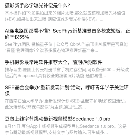
摄影新手必学曝光补偿是什么？
基本操作如下:如果拍出来的相片太暗,那么就应该增加曝光补偿值
(+EV),如果拍出来过曝,则应该减少曝光补偿(-EV)。...
AI连电路图都看不懂？SeePhys新基准暴击多模态短板，正
确率仅55%
SeePhys团队 投稿量子位 | 公众号 QbitAI当前顶尖AI模型是否真能
“看懂”物理图像?全谱系多模态物理推理新基准来...
手机摄影最常用软件推荐大全，前期/后期软件
推荐理由:原图上传云相册节省手机贮存空间,可以备份500... 升级改
版后的Snapseed,具有较全的编辑照片功能,通俗易懂...
SEE基金会举办“重新发现计划”活动，呼吁青年学子关注环
保
在西南石油大学举办“重新发现计划•SEE•益起守护地球”校园活动。
此次活动以“环保与影像”为主题,通过“生态...
豆包上线字节跳动最新视频模型Seedance 1.0 pro
6月11日,豆包App上线视频生成模型豆包Seedance 1.0 pro。这是
字节跳动最新视频模型,支持文字与图片输入,可生成多...