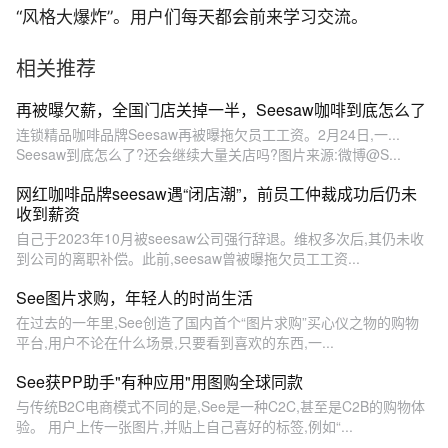
“风格大爆炸”。用户们每天都会前来学习交流。
相关推荐
再被曝欠薪，全国门店关掉一半，Seesaw咖啡到底怎么了
连锁精品咖啡品牌Seesaw再被曝拖欠员工工资。2月24日,一...
Seesaw到底怎么了?还会继续大量关店吗?图片来源:微博@S...
网红咖啡品牌seesaw遇“闭店潮”，前员工仲裁成功后仍未
收到薪资
自己于2023年10月被seesaw公司强行辞退。维权多次后,其仍未收
到公司的离职补偿。此前,seesaw曾被曝拖欠员工工资...
See图片求购，年轻人的时尚生活
在过去的一年里,See创造了国内首个“图片求购”买心仪之物的购物
平台,用户不论在什么场景,只要看到喜欢的东西,一...
See获PP助手"有种应用"用图购全球同款
与传统B2C电商模式不同的是,See是一种C2C,甚至是C2B的购物体
验。 用户上传一张图片,并贴上自己喜好的标签,例如“...