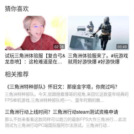
猜你喜欢
02:28
00:49
试玩三角洲体验服【复合弓&
三角洲体验服来了。#玩游戏
龙息喷】：这枪难道是在蹦
就用好游快爆 #好游快爆
迪吗？
相关推荐
《三角洲特种部队》怀旧文：那座金字塔，你爬过吗？
三角洲特种部队。今天,就跟随着爆哥的视角,来回忆这款童年经典的
FPS单机游戏,三角洲特种部队吧~一、童年时期的散...
三角洲行动上线时间？三角洲行动steam测试资格申请
那么不妨来看看这款同样可以跑刀的最新FPS大作三角洲行... 此次
测试为三角洲行动PC端国际服阿尔法测试。三角洲行动...