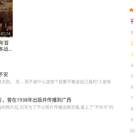
1
01:14
年冒
2
本战
3
4
不安
5
防。 杀... 而不是什么连放个屁都不敢说自己臭的“人皆有
6
7
片，曾在1938年出版并传播到广西
的照片后,日军为了不让照片传播出南京城,盖上了“不许可”的
8
9
10