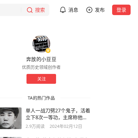
搜索
消息
发布
登录
奔放的小豆豆
优质历史领域创作者
关注
TA的热门作品
单人一战刀劈27个鬼子，活着
立下8次一等功，主席称他当
代吕布！
2.9万
阅读
2024年02月12日