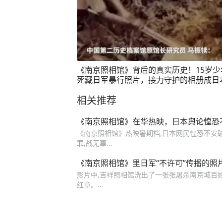
《南京照相馆》背后的真实历史！15岁少
死藏日军暴行照片，接力守护的相册成日
犯死刑铁证。铭记历史，珍爱和平！
相关推荐
《南京照相馆》在华热映，日本舆论惶恐
《南京照相馆》热映暑期档,日本网民惶恐不安破大
罪,战无辜...
《南京照相馆》里日军“不许可”传播的照
影片中,吉祥照相馆洗出了一张张屠杀南京城百姓
红章。...