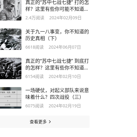
真正的“苏中七战七捷” 打的怎
样？这里有些你可能不知道的
真相
2.4万
阅读
2024年02月09日
关于九一八事变，你不知道的
历史真相（下）
6618
阅读
2024年06月07日
真正的“苏中七战七捷” 到底打
的怎样？这里有些你不知道的
真相
6154
阅读
2024年02月10日
一场硬仗，对起义部队来说意
味着什么？四次战役（三）
6075
阅读
2024年02月19日
查看更多