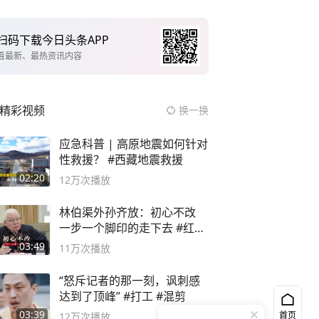
扫码下载今日头条APP
看最新、最热资讯内容
精彩视频
换一换
应急科普 | 高原地震如何针对
性救援？ #西藏地震救援
02:20
12万
次播放
林伯渠外孙齐放：初心不改
一步一个脚印的走下去 #红船
论坛
03:49
11万
次播放
“怒斥记者的那一刻，讽刺感
达到了顶峰” #打工 #混剪
03:39
首页
12万
次播放