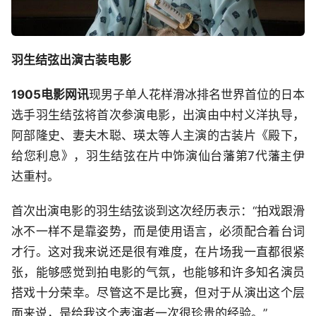
羽生结弦出演古装电影
1905电影网讯
现男子单人花样滑冰排名世界首位的日本
选手羽生结弦将首次参演电影，出演由中村义洋执导，
阿部隆史、妻夫木聪、瑛太等人主演的古装片《殿下，
给您利息》，羽生结弦在片中饰演仙台藩第7代藩主伊
达重村。
首次出演电影的羽生结弦谈到这次经历表示：“拍戏跟滑
冰不一样不是靠姿势，而是使用语言，必须配合着台词
才行。这对我来说还是很有难度，在片场我一直都很紧
张，能够感觉到拍电影的气氛，也能够和许多知名演员
搭戏十分荣幸。尽管这不是比赛，但对于从演出这个层
面来说，是给我这个表演者一次很珍贵的经验。”