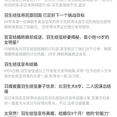
松冈修造(前日本网球国手)前,实在是按捺不住,面对...
羽生结弦将凯旋回国 已定好下一个挑战目标
66年来第一位蝉联冬奥会冠军的男子花样滑冰选手羽生结弦也面带
微笑地参加了闭幕式。 花样滑冰界这位使日本举国欢...
官宣结婚新娘却成谜，羽生结弦娇妻揭秘，是小他10岁的
女明星？
内地网友对羽生结弦结婚的讨论度,甚至超过了他们对于日本、韩国
偶像明星结婚的讨论热度。28岁,蝉联两届奥运会花...
羽生结弦宣布结婚
8月4日晚,羽生结弦通过工作室发文宣布结婚,并称:“在今后的人生中,
我也会和支持我的大家一起,和滑冰一起,全力前...
日媒披露羽生结弦妻子信息：比羽生大8岁，二人因演出结
缘
自日本知名花样滑冰运动员羽生结弦8月宣布结婚以来,其妻子的身
份一直是大众关注与好奇的焦点。不过,当有日媒披露...
太突然！羽生结弦宣布离婚，结婚仅3个月！他的“钞能力”