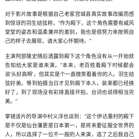
对于影片故事是根据自己老家宫城县真实故事改编而感
到惊讶的羽生结弦称，“作为殿下，这个角色需要有威风
堂堂的姿态和温柔兼并的差别，我也是很努力来按照自
己的样子去展现，请大家心怀期待。”
主演阿部隆史随后透露到殿下这个角色没有从一开始就
告知给大家是谁来演，“本来，老百姓看殿下时候都会
说‘头好高啊’，但其实是个一直微笑看着你的人。羽生结
弦好美。等到拍摄当日才见到殿下本人，装束都已经换
好了，到了现场没有彩排直接开拍，台词也说得相当完
美。”
掌镜该片的导演中村义洋也谈到：“这个伊达重村的殿下
是不仅是仙台藩更是日本第一，是将来要征服全世界的
人，所以选择了一位不一般的人来演，选了之后我自己