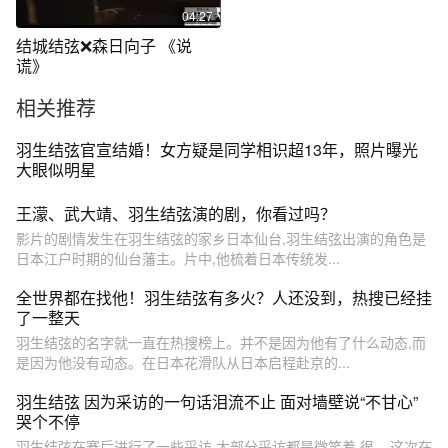
04:27
结城结弦❌森日向子 《说
谎》
相关推荐
羽生结弦官宣结婚！女方疑是同学相识超13年，照片曝光
大眼似明星
王濛、武大靖、羽生结弦演的剧，你看过吗？
影片的剧情发生在羽生结弦的家乡日本仙台,羽生结弦出演的角色是
日本江户时期的仙台藩主。片中,他梳着日本传统发...
全世界都在找他！羽生结弦有多火？人还没到，热搜已经挂
了一整天
羽生结弦的名字就一直在热搜榜上。并不是因为他有了什么动态,而
是因为他没有动态。在日本花滑队从日本启程赴京的...
羽生结弦 因为采访的一句话泪流不止 面对墙壁说“不甘心”
哭个不停
羽生结弦在赛后进行了一些采访,大部分采访都是微笑着,很... 这次在