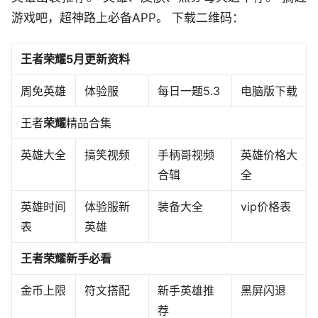
游戏吧，超神路上必备APP。 下载二维码：
王者荣耀5月更新资料
周免英雄
体验服
每日一题5.3
电脑版下载
王者
荣耀
精品合集
英雄大全
搞笑视频
手柄哥视频
英雄价格大
合辑
全
英雄时间
体验服新
装备大全
vip价格表
表
英雄
王者荣耀新手必看
金币上限
符文搭配
新手英雄推
黑屏闪退
荐