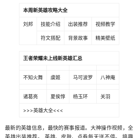
本周新英雄攻略大全
刘邦
技能介绍
出装推荐
视频教学
符文搭配
背景故事
精美壁纸
王者荣耀未上线新英雄汇总
不知火舞
虞姬
马可波罗
八神庵
诸葛亮
夏侯惇
杨玉环
关羽
>>>英雄大全<<<
最新的英雄信息，最快的赛事报道。大神操作视频，全
英雄出装推荐。 英雄、皮肤、点券每天送不停。 搞趣