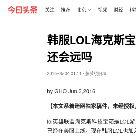
关注
推荐
北京
视频
财经
科
韩服LOL海克斯
还会远吗
2016-06-04 01:11
·
藤萝绕旧墙
by GHO Jun.3,2016
【本文系着迷网独家稿件，未经授权
lol英雄联盟海克斯科技宝箱是LO
已经在美服上线。现在韩服LOL也加