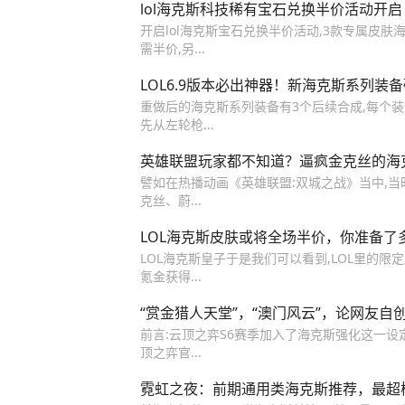
lol海克斯科技稀有宝石兑换半价活动开启 
开启lol海克斯宝石兑换半价活动,3款专属皮
需半价,另...
LOL6.9版本必出神器！新海克斯系列装
重做后的海克斯系列装备有3个后续合成,每个装备
先从左轮枪...
英雄联盟玩家都不知道？逼疯金克丝的海
譬如在热播动画《英雄联盟:双城之战》当中,
克丝、蔚...
LOL海克斯皮肤或将全场半价，你准备了
LOL海克斯皇子于是我们可以看到,LOL里的
氪金获得...
“赏金猎人天堂”，“澳门风云”，论网友自
前言:云顶之弈S6赛季加入了海克斯强化这一设
顶之弈官...
霓虹之夜：前期通用类海克斯推荐，最超