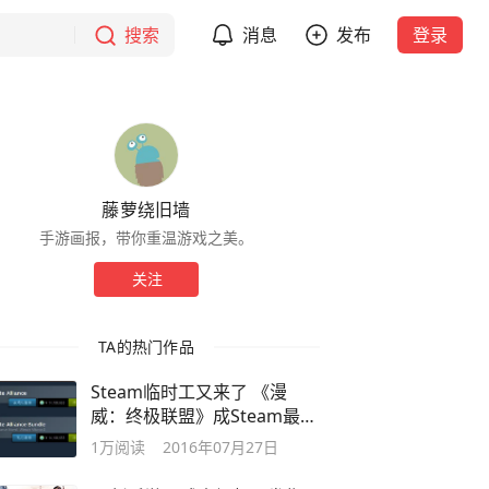
搜索
消息
发布
登录
藤萝绕旧墙
手游画报，带你重温游戏之美。
关注
TA的热门作品
Steam临时工又来了 《漫
威：终极联盟》成Steam最贵
游戏
1万
阅读
2016年07月27日