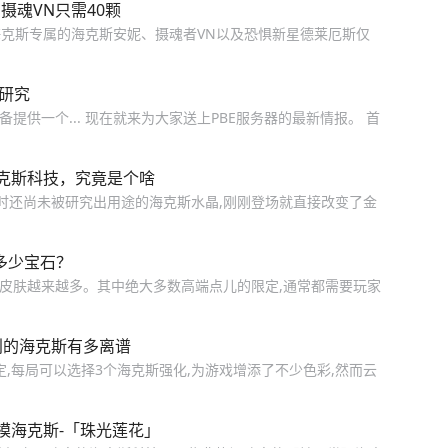
摄魂VN只需40颗
肤海克斯专属的海克斯安妮、摄魂者VN以及恐惧新星德莱厄斯仅
备研究
提供一个... 现在就来为大家送上PBE服务器的最新情报。 首
克斯科技，究竟是个啥
当时还尚未被研究出用途的海克斯水晶,刚刚登场就直接改变了金
多少宝石？
限定皮肤越来越多。其中绝大多数高端点儿的限定,通常都需要玩家
创的海克斯有多离谱
定,每局可以选择3个海克斯强化,为游戏增添了不少色彩,然而云
模海克斯-「珠光莲花」