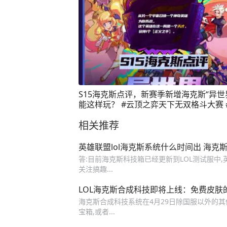
S15海克斯点评，新赛季新增海克斯“异世
能这样玩？ #云顶之弈天下无双格斗大赛 
之弈s15 #收手吧铲铲外面全是彩蛋 #金
相关推荐
下无双格斗大会 #金铲铲之战S15
英雄联盟lol海克斯系统什么时间出 海克
答:目前海克斯科技箱已经更新到LOL测试服中
关注搞趣...
LOL海克斯合成科技即将上线：免费皮肤
海克斯合成科技系统在4月29日除国服以外的
宝箱,或者...