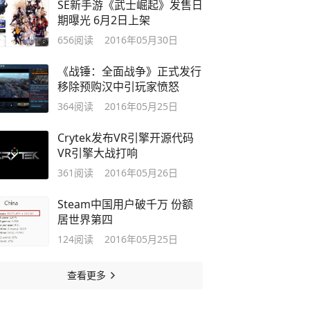
SE新手游《武士崛起》发售日
期曝光 6月2日上架
656
阅读
2016年05月30日
《战锤：全面战争》正式发行
移除预购汉中引玩家愤怒
364
阅读
2016年05月25日
Crytek发布VR引擎开源代码
VR引擎大战打响
361
阅读
2016年05月26日
Steam中国用户破千万 份额
居世界第四
124
阅读
2016年05月25日
查看更多