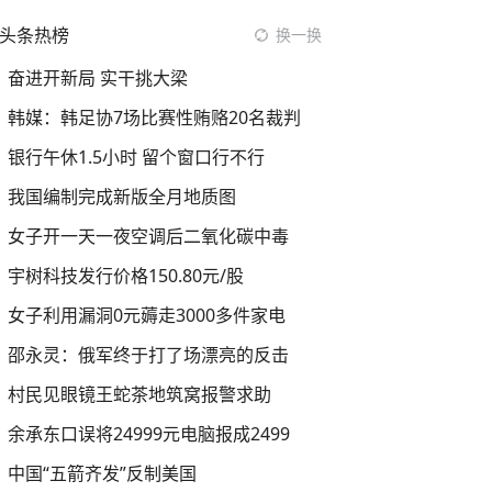
头条热榜
换一换
奋进开新局 实干挑大梁
韩媒：韩足协7场比赛性贿赂20名裁判
银行午休1.5小时 留个窗口行不行
我国编制完成新版全月地质图
女子开一天一夜空调后二氧化碳中毒
宇树科技发行价格150.80元/股
女子利用漏洞0元薅走3000多件家电
邵永灵：俄军终于打了场漂亮的反击
村民见眼镜王蛇茶地筑窝报警求助
余承东口误将24999元电脑报成2499
中国“五箭齐发”反制美国