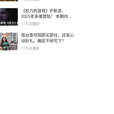
《权力的游戏》IP新游，
2025年多端登陆！ 本期内容
概要
03:51
11万
次播放
邢台壹号院即买即住，还有心
动好礼。确定不研究下？
01:15
11万
次播放