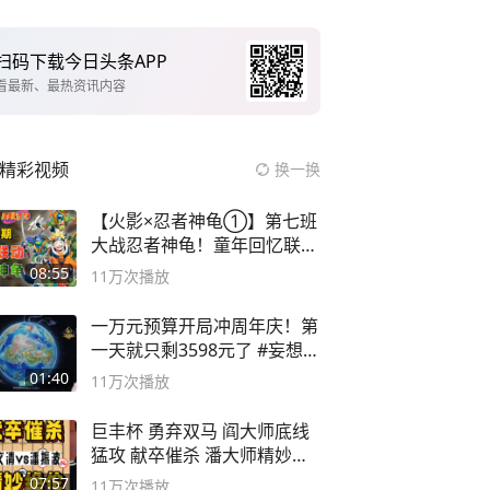
扫码下载今日头条APP
看最新、最热资讯内容
精彩视频
换一换
【火影×忍者神龟①】第七班
大战忍者神龟！童年回忆联动
论武？
08:55
11万
次播放
一万元预算开局冲周年庆！第
一天就只剩3598元了 #妄想山
海
01:40
11万
次播放
巨丰杯 勇弃双马 阎大师底线
猛攻 献卒催杀 潘大师精妙入
局
07:57
11万
次播放